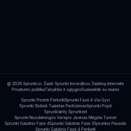
@
2026
Sprunki.io: Žaisk Sprunki Incredibox Žaidimą Internete
Privatumo politika
Taisyklės ir sąlygos
Susisiekite su mumis
Sprunki Perimti Perkelti
Sprunki Fazė 4 Visi Gyvi
Sprunki Skibidi Tualetas Perkūrimas
Sprunki Popit
Sprunklairity Sprunked
Sprunki Nuodėmingos Versijos Jevinas Mėgsta Tunner
Sprunki Galutinis Fazė 4
Sprunki Galutinis Fazė 3
Sprunkis Pasaulis
Sprunki Galutinis Fazė 4 Perkelti