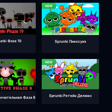
unki Фаза 19
Sprunki Пикосукэ
Sprunki Ретейк Делюкс
ончательная Фаза 8