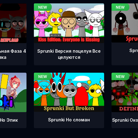
Spr
ьная Фаза 4
Sprunki Версия поцелуя Все
зка
целуются
Sprunki Но сломан
Sprunki Ок
 Но Эпик