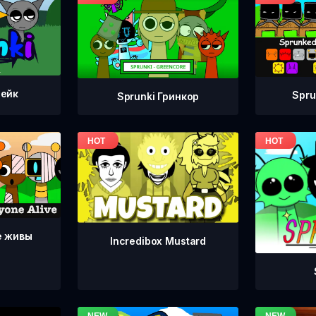
тейк
Spru
Sprunki Гринкор
е живы
Incredibox Mustard