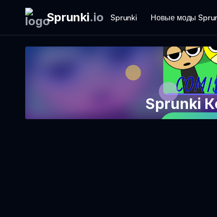
Sprunki
.
io
Sprunki
Новые моды Sprun
Sprunki 
Играть в