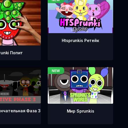
Htsprunkis Ретейк
runki Попит
ончательная Фаза 3
Мир Sprunkis