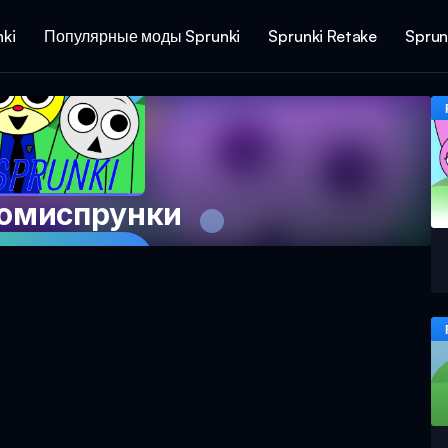
ki
Популярные моды Sprunki
Sprunki Retake
Sprun
Комиспрунки
 игру сейчас