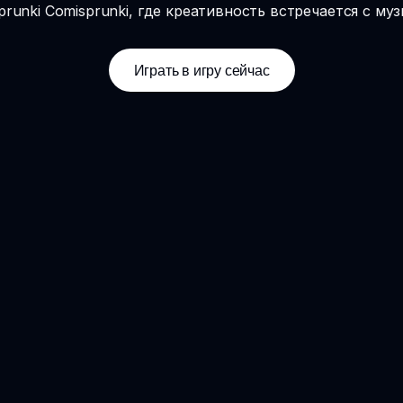
runki Comisprunki, где креативность встречается с му
Играть в игру сейчас