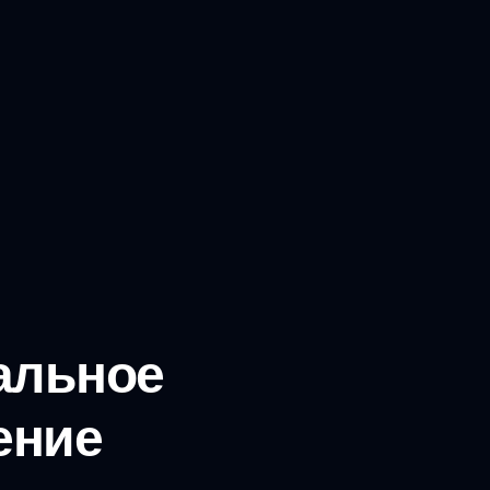
кальное
ение