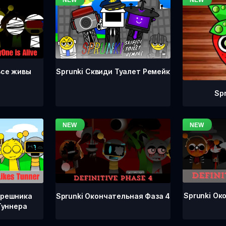
Все живы
Sprunki Сквиди Туалет Ремейк
Sp
Sprunki Ок
Sprunki Окончательная Фаза 4
грешника
Туннера