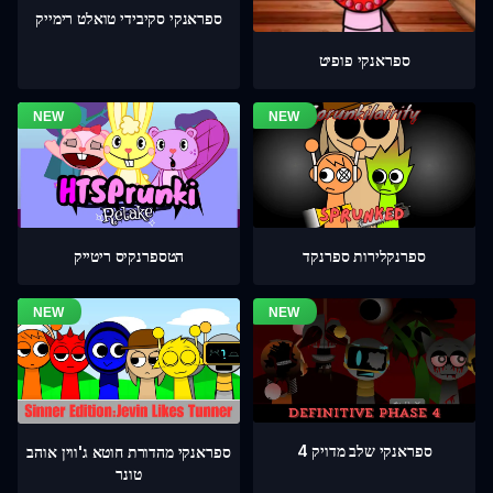
ספראנקי סקיבידי טואלט רימייק
ספראנקי פופיט
ספרנקלירות ספרנקד
הטספרנקיס ריטייק
ספראנקי שלב מדויק 4
ספראנקי מהדורת חוטא ג'ווין אוהב
טונר