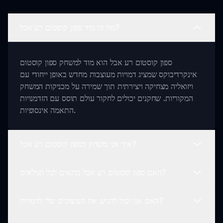
מה זה מוד ספון קוסטום רע אבל?
ספון קוסטום רע אבל הוא מוד למשחק ספון קוסטום
אינקרדיבוקס שמציג דמויות מעוצבות מחדש באופן ייחודי עם
ויזואליה מצחיקה ויצירתית תוך שמירה על מכניקות המשחק
המקוריות. שחקנים יכולים לחקור עולם תוסס עם הזדמנויות
התאמה אינסופיות.
איך אני משחק בספון קוסטום רע אבל?
האם ספון קוסטום רע אבל מתאים לכל הגילאים?
כדי לשחק בספון קוסטום רע אבל, בקר ב sprunki.io, הפעל
את המשחק, והתחל ליצור מוזיקה תוך כדי הנאה מהעיצובים
האם אני יכול להגיש את העיצובים שלי לדמויות?
המוזרים והמצחיקים של הדמויות. המשחק אינטואיטיבי ומשמר
כן, ספון קוסטום רע אבל מיועד להיות ידידותי למשפחה.
את המאפיינים הליבה של חווית אינקרדיבוקס המקורית.
הוויזואליה המוזרה ומכניקות המשחק הכיפיות מספקות חוויה