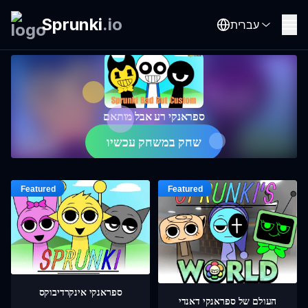
Sprunki
.
io
עברית
ספראנקי רע אבל מותאם
שחק במשחק עכשיו
ספראנקי אינקרדיבוקס
העולם של ספראנקי דאנדי