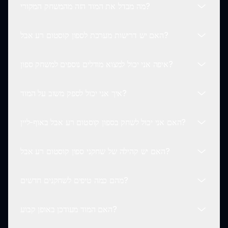
מה מבדל את המוד הזה מהמשחק המקורי?
מדהימה לשחקנים בכל הגילאים!
בעוד שספון קוסטום רע אבל עצמו לא תומך בהגשות ישירות
לעיצובים לדמויות, אתה מתבקש לשתף את המשוב והרעונות
האם יש דרישות מערכת לספון קוסטום רע אבל?
שלך עם הקהילה כדי לעזור לשפר את העדכונים העתידיים של
האספקט הייחודי של המוד ספון קוסטום רע אבל טמון
המוד!
בדמויות המעוצבות בצורה יוצאת דופן. מוד זה לוקח את הקסם
איפה אני יכול למצוא מודלים נוספים למשחק ספון?
של המשחק המקורי אינקרדיבוקס ומוסיף טוויסט בלתי צפוי
ספון קוסטום רע אבל ניתן לשחק על רוב המכשירים
עם ויזואליות ועיצובים אקצנטריים.
המודרניים שתומכים בדפדפני אינטרנט. מומלץ חיבור אינטרנט
איך אני יכול לספק משוב על המוד?
יציב לחוויה חלקה.
אתה יכול לחקור מודלים מדהימים נוספים למשחק ספון ב
sprunki.io, שם תמצא מודלים פופולריים ומודלים שנעשו על
האם אני יכול לשחק בספון קוסטום רע אבל באוף-ליין?
ידי אוהדים לשיפור חווית המשחק שלך.
משוב השחקנים חשוב! אל תהסס לפנות דרך פורומים או ערוצי
קהילה מקושרים ב sprunki.io כדי לחלוק את המחשבות
האם יש קהילה של שחקני ספון קוסטום רע אבל?
שלך על ספון קוסטום רע אבל.
בינתיים, ספון קוסטום רע אבל דורש חיבור מקוון כדי לגשת
למשחק ולתכונותיו מכיוון שזה מבוסס דפדפן. תתענג על
מהם כמה טיפים לשחקנים חדשים?
המשחק בכל עת כל עוד אתה מחובר באינטרנט!
כן! אתה יכול להצטרף לפורומים ולקבוצות מדיה חברתית
שבהן שחקנים אחרים של ספון קוסטום רע אבל משתפים
האם המוד מעודכן באופן קבוע?
טיפים, טריקים וחוויות הקשורות למשחק.
שחקנים חדשים צריכים לחקור את העיצובים של כל דמות
ולהתאהב ביצירתיות של המשחק. נסה לערבב מוזיקה וליהנות