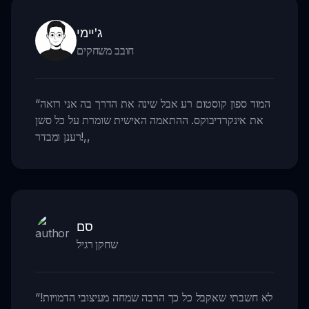
ג'יימי
חובב משחקים
המוד ספון קוסטום רע אבל שינה את הדרך בה אני רואה
“
את אינקרדיבוקס. ההתאמה האישית שומרת על כל סשן
,,
רענן ומבדר!
סם
שחקן רגיל
לא חשבתי שאקבל כל כך הרבה שמחה מעיצובי הדמויות!
“