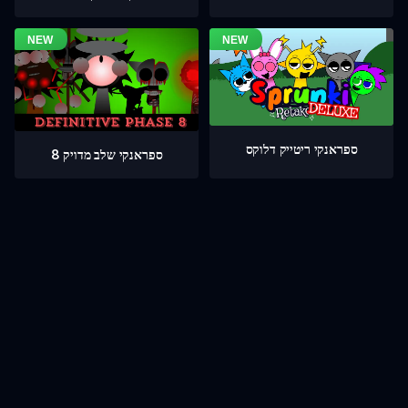
ספראנקי ריטייק דלוקס
ספראנקי שלב מדויק 8