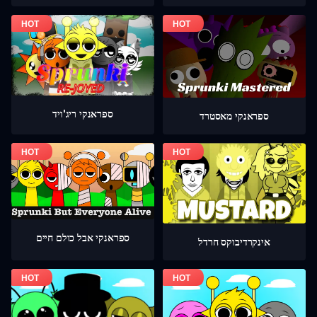
ספראנקי ריג'ויד
ספראנקי מאסטרד
ספראנקי אבל כולם חיים
אינקרדיבוקס חרדל