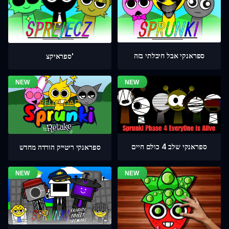
ספראנקי אבל חיבלתי בזה
ספראיקצ'
ספראנקי שלב 4 כולם חיים
ספראנקי ריטייק הורדה מחדש