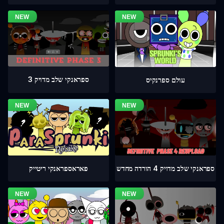
ספראנקי שלב מדויק 3
עולם ספרנקיס
ספראנקי שלב מדויק 4 הורדה מחדש
פאראספראנקי ריטייק