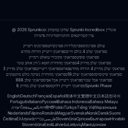
את היצירתיות והאטימות של הדמויות תוך כדי ניסוי עם
התערובות המוזיקליות שלך. תהנה ותן לדמיון שלך לרוץ wild!
Sprunki.io: שחקו במשחק Sprunki Incredibox אונליין
2026
@
צרו קשר
תנאים והתניות
מדיניות פרטיות
עולם ספרנקיס
ספרנקלירות ספרנקד
הטספרנקיס ריטייק
ספראנקי שלב 4 כולם חיים
ספראנקי ריטייק הורדה מחדש
ספראנקי פופיט
ספראנקי סקיבידי טואלט רימייק
ספראנקי שלב מדויק 4
ספראנקי מהדורת חוטא ג'ווין אוהב טונר
ספראנקי שלב מדויק 4 הורדה מחדש
פאראספראנקי ריטייק
ספראנקי שלב מדויק 3
ספראנקי פיקוסוקה
ספראנקי שלב 19
ספראנקי מהדורת נשיקה כולם מתנשקים
ספראנקי אבל שבור
ספראנקי ריטייק אבל אפי
ספראנקי שלב 888
Sprunki Phase
ספראנקי ריטייק דלוקס
ספראנקי שלב מדויק 8
English
Deutsch
Français
Español
简体中文
繁體中文
日本語
한국어
Português
Italiano
Русский
Bahasa Indonesia
Bahasa Melayu
Українська
Tiếng Việt
Türkçe
Polski
हिन्दी
বাংলা
بالعربية
ภาษาไทย
Nederlands
Filipino
Română
Magyar
Svenska
Norsk
Dansk
Suomi
Hrvatski
Български
Српски
Slovenčina
فارسی
עברית
Ελληνικά
Čeština
Slovenščina
Eesti
Latviešu
Lietuvių
Македонски