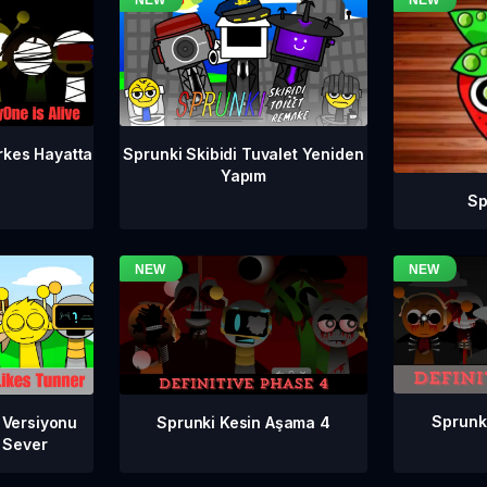
rkes Hayatta
Sprunki Skibidi Tuvalet Yeniden
Yapım
Sp
Sprunk
Sprunki Kesin Aşama 4
 Versiyonu
ı Sever