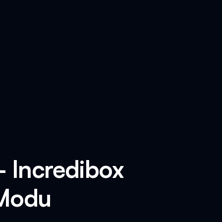
- Incredibox
 Modu