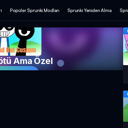
ı
Popüler Sprunki Modları
Sprunki Yeniden Alma
Spru
ötü Ama Özel
Şimdi Oyna