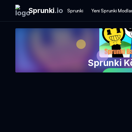
Sprunki
.
io
Sprunki
Yeni Sprunki Modlar
Sprunki K
Oyuna 