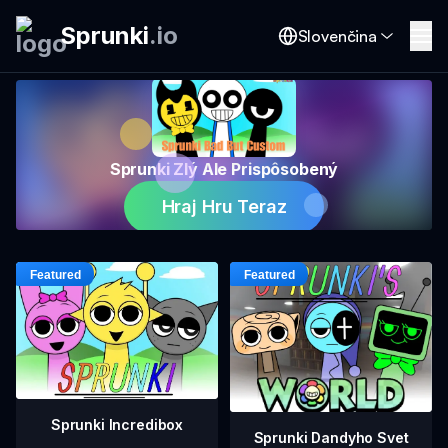
Sprunki
.
io
Slovenčina
Sprunki Zlý Ale Prispôsobený
Hraj Hru Teraz
Sprunki Incredibox
Sprunki Dandyho Svet