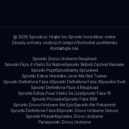
sociálnych médiách alebo pravidelne kontrolujte
Najlepší spôsob, ako si užiť Sprunki Bad But
sprunki.io na oznámenia.
Custom, je prijať kreativitu a šialenosť postáv a
experimentovať s vašimi hudobnými mixmi.
Zabavte sa a nechajte svoju predstavivosť voľne
prúdiť!
@
2026
Sprunki.io: Hrajte hru Sprunki Incredibox online
Zásady ochrany osobných údajov
Obchodné podmienky
Kontaktujte nás
Sprunki Znovu Urobene Reupload
Sprunki Fáza 4 Všetci Sú Nažive
Sprunki Skibidi Záchod Remake
Sprunki Popit
Sprunklairity Sprunked
Sprunki Edícia Hriešnika Jevin Má Rád Tunner
Sprunki Definitívna Fáza 4
Sprunki Definitívna Fáza 3
Sprunkis Svet
Sprunki Definitívna Fáza 4 Reupload
Sprunki Edícia Pusa Všetci Sa Líza
Sprunki Fáza 19
Sprunki Picosuke
Sprunki Fáza 888
Sprunki Znovu Urobene Ale Epic
Sprunki Ale Pokazené
Sprunki Definitívna Fáza 8
Sprunki Znovu Urobene Deluxe
Sprunki Phase
Htsprunkis Znovu Urobene
Parasprunki Znovu Urobene