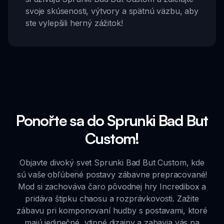
svoje skúsenosti, výtvory a spätnú väzbu, aby
ste vylepšili herný zážitok!
Ponořte sa do Sprunki Bad But
Custom!
Objavte divoký svet Sprunki Bad But Custom, kde
sú vaše obľúbené postavy zábavne prepracované!
Mod si zachováva čaro pôvodnej hry Incredibox a
pridáva štipku chaosu a rozprávkovosti. Zažite
zábavu pri komponovaní hudby s postavami, ktoré
majú jedinečné, vtipné dizajny a zabavia vás na