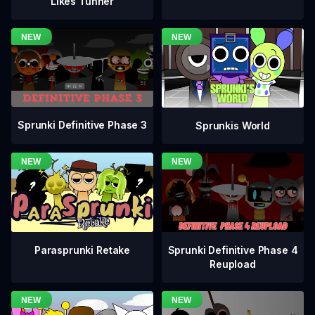
Likes Tunner
Sprunki Definitive Phase 3
Sprunkis World
Sprunki Definitive Phase 4
Parasprunki Retake
Reupload