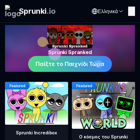
Sprunki
.
io
Ελληνικά
Sprunki Spranked
Παίξτε το Παιχνίδι Τώρα
Sprunki Incredibox
Ο κόσμος του Sprunki