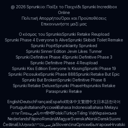
του.
@
2026
Sprunki.io: Παίξε το Παιχνίδι Sprunki Incredibox
Online
Πολιτική Απορρήτου
Όροι και Προϋποθέσεις
Επικοινωνήστε μαζί μας
Ο κόσμος του Sprunkis
Sprunki Retake Reupload
Sprunki Phase 4 Everyone Is Alive
Sprunki Skibidi Toilet Remake
Sprunki Popit
Sprunklairity Sprunked
Sprunki Sinner Edition Jevin Likes Tunner
Sprunki Definitive Phase 4
Sprunki Definitive Phase 3
Sprunki Definitive Phase 4 Reupload
Sprunki Kiss Edition Everyone Is Kissing
Sprunki Phase 19
Sprunki Picosuke
Sprunki Phase 888
Sprunki Retake But Epic
Sprunki But Broken
Sprunki Definitive Phase 8
Sprunki Retake Deluxe
Sprunki Phase
Htsprunkis Retake
Parasprunki Retake
English
Deutsch
Français
Español
简体中文
繁體中文
日本語
한국어
Português
Italiano
Русский
Bahasa Indonesia
Bahasa Melayu
ภาษาไทย
بالعربية
বাংলা
हिन्दी
Polski
Türkçe
Tiếng Việt
Українська
Nederlands
Filipino
Română
Magyar
Svenska
Norsk
Dansk
Suomi
Čeština
Ελληνικά
עברית
فارسی
Slovenčina
Српски
Български
Hrvatski