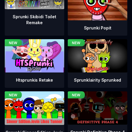
Sprunki Skibidi Toilet
Remake
Sprunki Popit
Htsprunkis Retake
Sprunklairity Sprunked