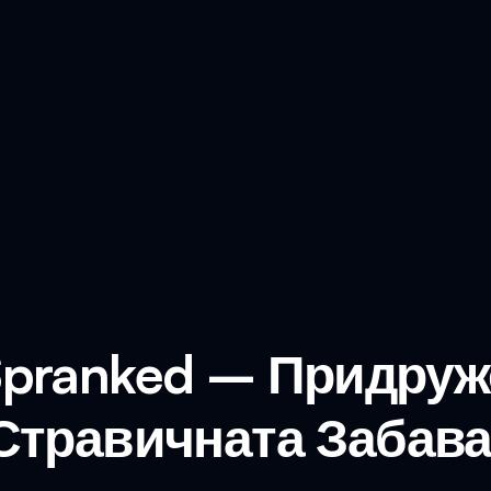
Spranked – Придруж
Стравичната Забава