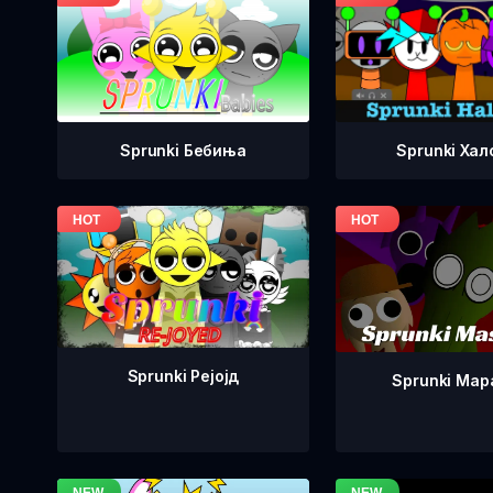
Sprunki Бебиња
Sprunki Хал
Sprunki Рејојд
Sprunki Ма