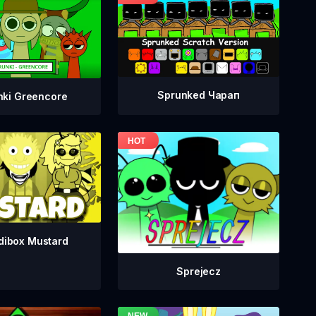
Sprunked Чарап
nki Greencore
dibox Mustard
Sprejecz