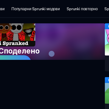
ови
Популарни Sprunki модови
Sprunki повторно
Sp
 Споделено
 Игра Сега