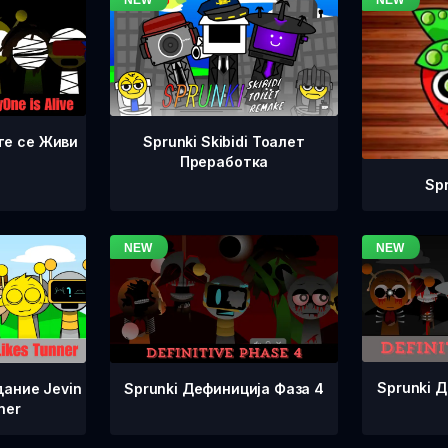
те се Живи
Sprunki Skibidi Тоалет
Преработка
Sp
Sprunki 
Sprunki Дефиниција Фаза 4
дание Jevin
ner