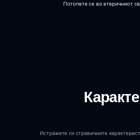
Потопете се во етеричниот св
Каракте
Истражете ги стравичните карактеристи