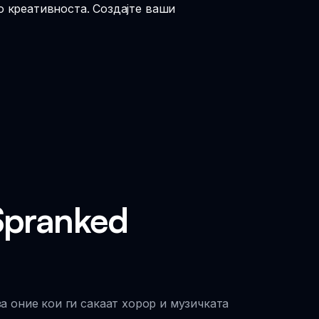
о креативноста. Создајте ваши
Spranked
а оние кои ги сакаат хорор и музичката