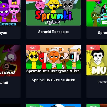
Sprunki Повторно
Spru
оуин
Sprunki Но Сите се Живи
Incre
ралый