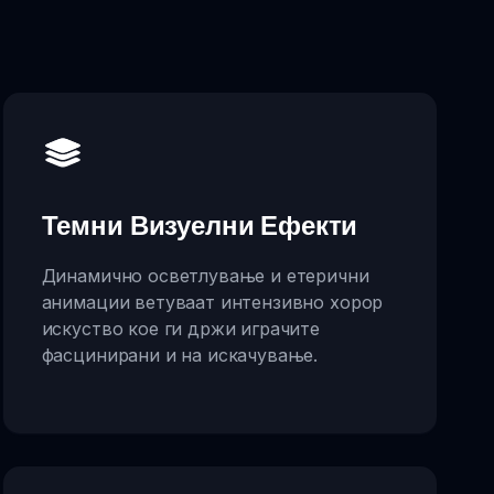
Темни Визуелни Ефекти
Динамично осветлување и етерични
анимации ветуваат интензивно хорор
искуство кое ги држи играчите
фасцинирани и на искачување.