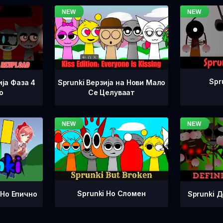
Spr
ја Фаза 4
Sprunki Верзија на Нови Мало
о
Се Целуваат
Sprunki Но Сломен
Sprunki 
 Но Епично