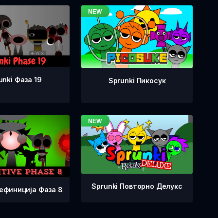
unki Фаза 19
Sprunki Пикосук
Sprunki Повторно Делукс
Дефиниција Фаза 8