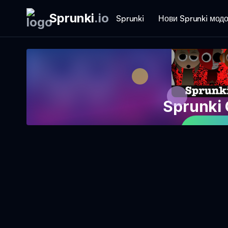
Sprunki
.
io
Sprunki
Нови Sprunki мод
Sprunki
Играј