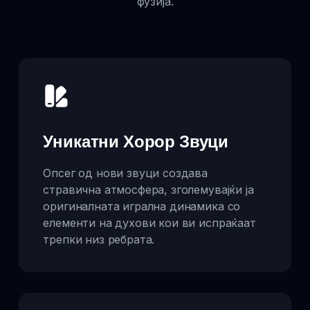
фузија.
Уникатни Хорор Звуци
Опсег од нови звуци создава
стравична атмосфера, зголемувајќи ја
оригиналната игрална динамика со
елементи на духови кои ви испраќаат
трепки низ ребрата.