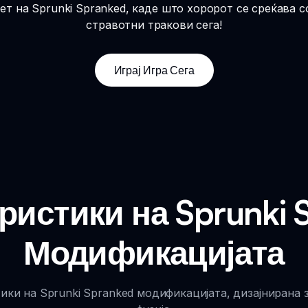
ет на Sprunki Spranked, каде што хоророт се среќава с
стравотни тракови сега!
Играј Игра Сега
ристики на Sprunki 
Модификацијата
ки на Sprunki Spranked модификацијата, дизајнирана з