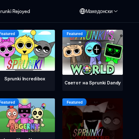
runki Rejoyed
Македонски
Sprunki Incredibox
Светот на Sprunki Dandy