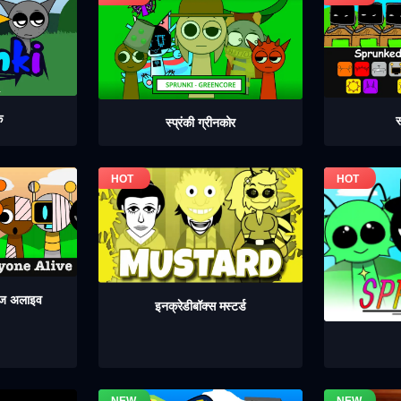
क
स
स्प्रंकी ग्रीनकोर
 इज अलाइव
इनक्रेडीबॉक्स मस्टर्ड