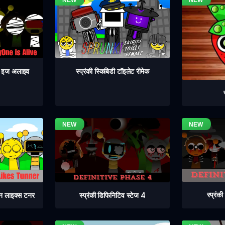
वन इज अलाइव
स्प्रंकी स्किबिडी टॉइलेट रीमेक
स्प्रंक
स्प्रंकी डिफिनिटिव स्टेज 4
िन लाइक्स टनर