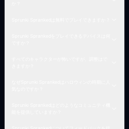
このモッドはホラーのテーマとファンの創造性に触
か？
発されており、音楽を作りながら魅力的で恐ろしい
体験を提供するために設計されています。
Sprunki Sprankedは無料でプレイできますか？
プレイヤーは、Sprunki Sprankedの暗い音楽の風
景を効率よくナビゲートするためのオンラインチュ
Sprunki Sprankedをプレイできるデバイスは何
ートリアルやガイドを見つけることができます。
はい、Sprunki Sprankedは無料でプレイでき、プ
ですか？
レイヤーは費用をかけずに創造的な音にアクセスで
きます。
すべてのキャラクターが怖いですが、調整はで
インターネットにアクセスできる任意のデバイスで
きますか？
Sprunki Sprankedをプレイでき、ぞっとするよう
な音楽制作体験に簡単に飛び込むことができます。
なぜSprunki Sprankedはハロウィンの時期に人
ホラーのテーマはSprunki Sprankedの中心です
気なのですか？
が、ゲームプレイの柔軟性により、プレイヤーは不
気味またはエキサイティングな音波を独自に制作す
Sprunki Sprankedはどのようなコミュニティ機
ることができます。
不気味なビジュアルと不気味な音效は、ハロウィン
能を提供していますか？
の精神との親和性が高く、スリリングなシーズン中
の適切なアクティビティとなります。
Sprunki Sprankedについてフィードバックを提