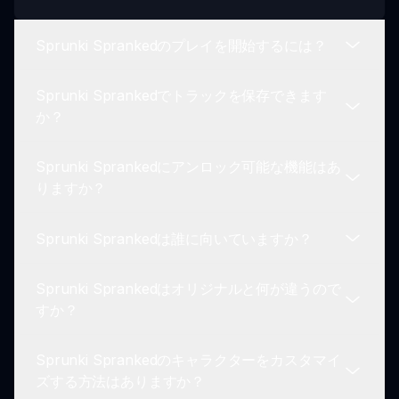
Sprunki Sprankedのプレイを開始するには？
Sprunki Sprankedでトラックを保存できます
Sprunki Sprankedのプレイを開始するには、お気
か？
に入りのホラーキャラクターを選択し、この暗くア
ートなIncrediboxのバージョンでぞっとするような
Sprunki Sprankedにアンロック可能な機能はあ
音楽トラックを作り始めましょう。
はい！一度あなたの不気味な傑作を作成したら、そ
りますか？
れを保存して共有できるので、友達や他のゲーマー
にあなたの不気味な音楽作品を披露できます。
Sprunki Sprankedは誰に向いていますか？
絶対にあります！さまざまな音の組み合わせを試し
て、不気味な音效とアニメーションをアンロック
Sprunki Sprankedはオリジナルと何が違うので
し、恐怖の体験を向上させましょう。
このゲームは、ホラーと音楽制作のファンに最適
すか？
で、特にSprunkiのクラシックなゲームプレイのダ
ークなひねりを探求したい人々に向いています。
Sprunki Sprankedのキャラクターをカスタマイ
Sprunki Sprankedは、オリジナルゲームの雰囲気
ズする方法はありますか？
を変えるホラー要素を持ち、不気味なビジュアルと