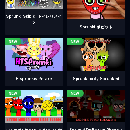
Sprunki Skibidi トイレリメイ
ク
Sprunki ポピット
Htsprunkis Retake
Sprunklairity Sprunked
Sprunki Definitive Phase 4