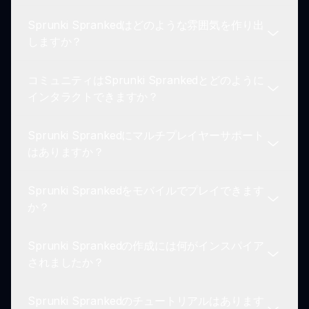
音が没入型の環境を作り出します。
Sprunki Sprankedはどのような雰囲気を作り出
プレイヤーは、ユニークなルックとサウンド要素を
しますか？
持つさまざまなダークテーマのキャラクターから選
ぶことができ、ぞっとするようなトラックを作成し
コミュニティはSprunki Sprankedとどのように
ながら創造性を高めます。
Sprunki Spranked Modは、クリエイティブな音の
インタラクトできますか？
風景を通じて一緒に恐怖と興奮を引き起こす不気味
でサスペンス満載の環境に没頭させます。
Sprunki Sprankedにマルチプレイヤーサポート
プレイヤーは自分の作成したトラックを友達や他の
はありますか？
ゲーマーと共有することができ、ホラーをテーマに
した音楽作品の共同探索が可能です。
Sprunki Sprankedをモバイルでプレイできます
現在、Sprunki Sprankedはシングルプレイヤー体
か？
験向けに設計されており、プレイヤーが自分のペー
スで不気味なトラックを作成できるようになってい
Sprunki Sprankedの作成には何がインスパイア
ます。
はい！Sprunki Sprankedはさまざまなデバイスで
されましたか？
アクセスでき、どこでも恐怖に満ちた音楽体験を楽
しむことができます。
Sprunki Sprankedのチュートリアルはあります