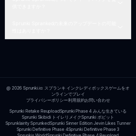
シングルプレイヤーゲームではありますが、
供できますか？
Sprunki Sprankedはソーシャルメディアを通じて
の共有を奨励し、コミュニティ内での議論や創造性
Sprunki Sprankedの未来のアップデートの可能
の発表を促進しています。
もちろんです！プレイヤーからのフィードバックは
性はありますか？
奨励されており、開発者がコミュニティのインタラ
クションに基づいてゲーム体験をさらに向上させる
手助けになります。
はい、開発者はコミュニティからの反応を考慮し
て、アップデートの計画を常に行い、ゲームが進化
し続けるようにしています。
@
2026
Sprunki.io: スプランキ インクレディボックスゲームをオ
ンラインでプレイ
プライバシーポリシー
利用規約
お問い合わせ
Sprunki Retake Reupload
Sprunki Phase 4 みんな生きている
Sprunki Skibidi トイレリメイク
Sprunki ポピット
Sprunklairity Sprunked
Sprunki Sinner Edition Jevin Likes Tunner
Sprunki Definitive Phase 4
Sprunki Definitive Phase 3
Sprunkis World
Sprunki Definitive Phase 4 Reupload