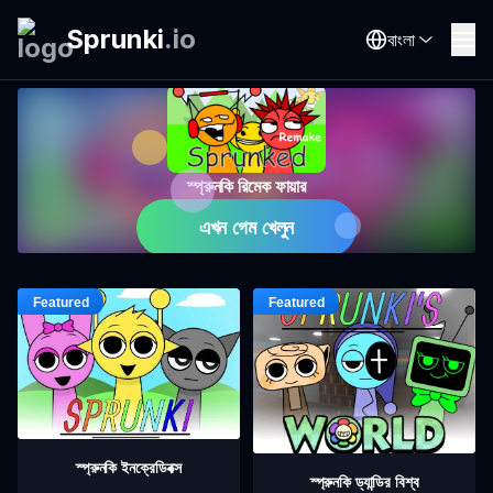
Sprunki
.
io
বাংলা
স্প্রুনকি রিমেক ফায়ার
এখন গেম খেলুন
স্প্রুনকি ইনক্রেডিবক্স
স্প্রুনকি ড্যান্ডির বিশ্ব