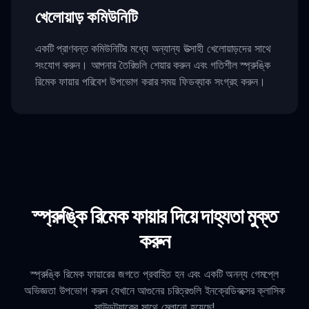
খেলোয়াড় কমিউনিটি
একটি প্রাণবন্ত কমিউনিটির মধ্যে অন্যান্য উত্সাহী খেলোয়াড়দের সাথে
সংযোগ করুন। আপনার তৈরিগুলি শেয়ার করুন এবং গতিশীল স্প্রুঙ্কি
রিমেক ফায়ার পরিবেশ উপভোগ করার সময় ফিডব্যাক সংগ্রহ করুন।
স্প্রুঙ্কি রিমেক ফায়ার দিয়ে দাহ্যতা মুক্ত
করুন
স্প্রুঙ্কি রিমেক ফায়ারের জগতে প্রবাহিত হন এবং একটি অনন্য গেমপ্লে
অভিজ্ঞতা উপভোগ করুন যেখানে আগুনের চরিত্রগুলি ইনক্রেডিবক্সের ক্লাসিক
সাউন্ডট্র্যাকের সাথে মেলানো হয়েছে!