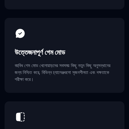
উত্তেজনাপূর্ণ গেম মোড
বহুবিধ গেম মোড খেলোয়াড়দের সবসময় কিছু নতুন কিছু অনুসন্ধানের
জন্য নিশ্চিত করে, বিভিন্ন চ্যালেঞ্জগুলো সৃজনশীলতা এবং দক্ষতাকে
পরীক্ষা করে।