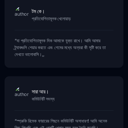
টম কে।
প্রতিযোগিতামূলক খেলোয়াড়
“
যা প্রতিযোগিতামূলক দিক আমাকে যুক্ত রাখে। আমি আমার
ট্র্যাকগুলি শেয়ার করতে এবং গেমের মধ্যে অন্যরা কী সৃষ্টি করে তা
দেখতে ভালোবাসি।
,,
সারা আর।
কমিউনিটি সদস্য
“
স্প্রুকি রিমেক ফায়ারের পিছনে কমিউনিটি অসাধারণ! আমি অনেক
কিছু শিখেছি এবং এই গেমটি খেলার সময় বন্ধু তৈরি করেছি।
,,