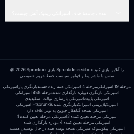
است. برای بهترین تجربه، از یک دستگاه دسکتاپ یا تبلت
هدف جامعهٔ هدف اسپرانکی ریمیک آتش چیست؟
برای گرافیک و عملکرد بهینه استفاده کنید.
بله! نظرات توسعه‌دهنده بسیار ارزشمند است. بازیکنان
می‌توانند نظرات و پیشنهادات خود را از طریق فرم تماس
sprunki.io یا فروم‌های اجتماعی ارسال نمایند.
اسپرانکی ریمیک آتش برای تمام سنین طراحی شده و به
دوست‌داران موسیقی، بازیکنان و افراد خلاقی که به دنبال
کشف استعدادهای موسیقایی خود در یک محیط
سرگرم‌کننده هستند، جذب می‌کند.
Sprunki.io: بازی Sprunki Incredibox را آنلاین بازی کنید
2026
@
تماس با ما
شرایط و قوانین
سیاست حفظ حریم خصوصی
مرحله 19 اسپرانکی
مرحله 4 اسپرانکی همه زنده هستند
بازنگری پاراسپرنکی
اسپرنکی بازنگری دوباره بارگذاری شده
مرحله 888 اسپرانکی
اسپرنکی پاپیت
اسپرنکی بازسازی توالت اسکیدیدی
اسپرنکیلایرینتی اسپرانکد
اسپرنکی Htsprunkis بازنگری شده
اسپرنکی نسخه گناهکار جیوین به تونر علاقه دارد
اسپرنکی مرحله تعیین کننده 3
اسپرنکی مرحله تعیین کننده 4
اسپرنکی مرحله تعیین کننده 4 دوباره بارگذاری شده
اسپرنکی پیکوسوکه
اسپرنکی نسخه بوسه همه در حال بوسیدن هستند