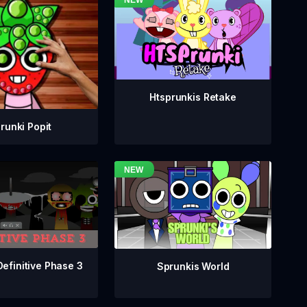
Htsprunkis Retake
runki Popit
Definitive Phase 3
Sprunkis World