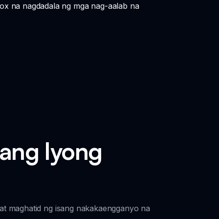
box na nagdadala ng mga nag-aalab na
ang Iyong
at maghatid ng isang nakakaengganyo na