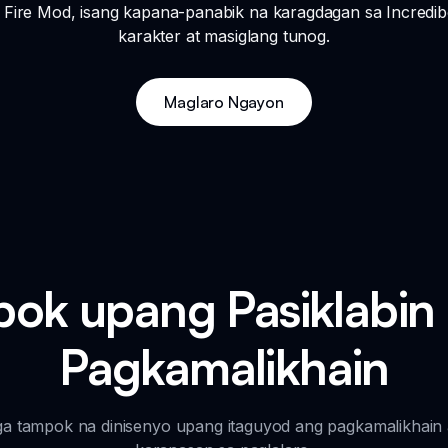
Fire Mod, isang kapana-panabik na karagdagan sa Incredi
karakter at masiglang tunog.
Maglaro Ngayon
ok upang Pasiklabin 
Pagkamalikhain
a tampok na dinisenyo upang itaguyod ang pagkamalikhain 