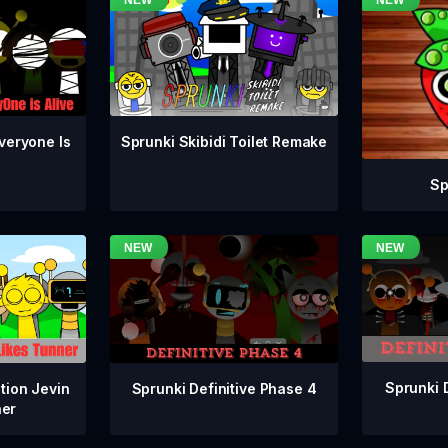
veryone Is
Sprunki Skibidi Toilet Remake
Sp
Sprunki 
Sprunki Definitive Phase 4
tion Jevin
ner