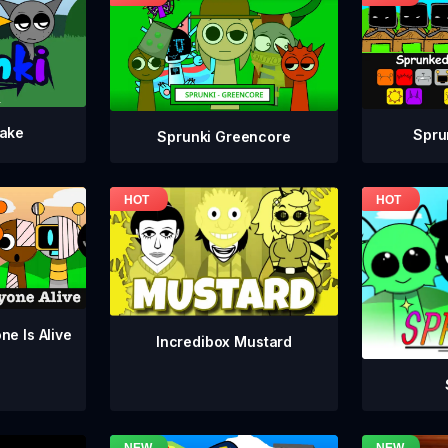
take
Spru
Sprunki Greencore
ne Is Alive
Incredibox Mustard