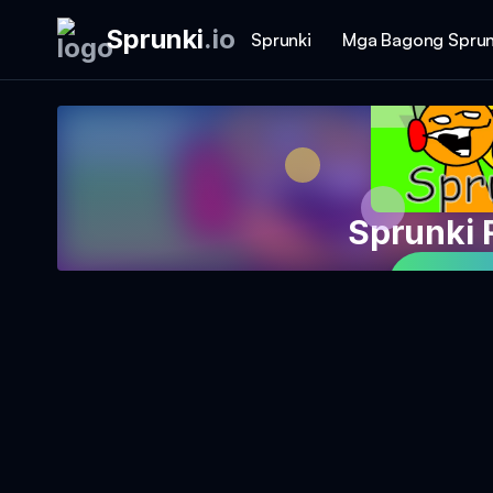
Sprunki
.
io
Sprunki
Mga Bagong Sprun
Sprunki 
Magla