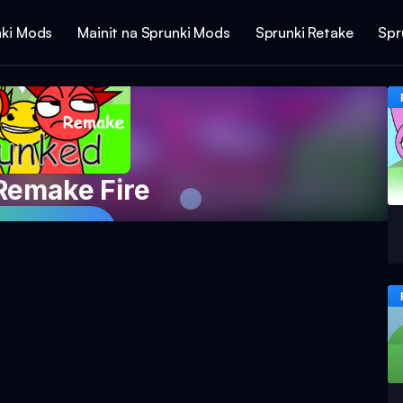
ki Mods
Mainit na Sprunki Mods
Sprunki Retake
Spr
Remake Fire
ro Ngayon