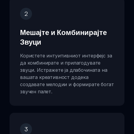
2
Мешајте и Комбинирајте
Звуци
Користете интуитивниот интерфејс за
да комбинирате и прилагодувате
звуци. Истражете ја длабочината на
вашата креативност додека
создавате мелодии и формирате богат
звучен палет.
3