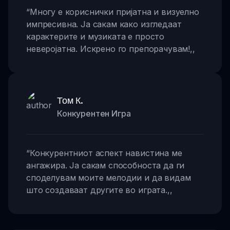
“
Многу е кориснички пријатна и визуелно
импресивна. Ја сакам како изгледаат
карактерите и музиката е просто
неверојатна. Искрено го препорачувам!
,,
Том К.
Конкурентен Игра
“
Конкурентниот аспект навистина ме
ангажира. Ја сакам способноста да ги
споделувам моите мелодии и да видам
што создаваат другите во играта.
,,