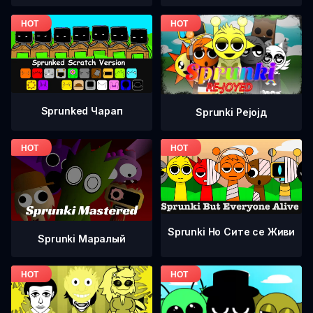
Sprunked Чарап
Sprunki Рејојд
Sprunki Но Сите се Живи
Sprunki Маралый