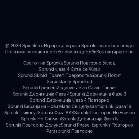
преку контакт формата на sprunki.io или
Sprunki Remake Fire е насочена до сите
форумите на заедницата.
возрасти, привлечна за љубителите на
музиката, играчите и креативни лица кои
сакаат да ги истражат своите музички
таленти во забавна средина.
@
2026
Sprunki.io: Играјте ја играта Sprunki Incredibox онлајн
Политика за приватност
Услови и одредби
Контактирајте не
Светот на Sprunkis
Sprunki Повторно Уплод
Sprunki Фаза 4 Сите се Живи
Sprunki Skibidi Тоалет Преработка
Sprunki Попит
Sprunklairity Sprunked
Sprunki Грешен Издание Jevin Сакан Tunner
Sprunki Дефиниција Фаза 4
Sprunki Дефиниција Фаза 3
Sprunki Дефиниција Фаза 4 Повторно
Sprunki Верзија на Нови Мало Се Целуваат
Sprunki Фаза 19
Sprunki Пикосук
Sprunki Фаза 888
Sprunki Повторно Но Епично
Sprunki Но Сломен
Sprunki Дефиниција Фаза 8
Sprunki Повторно Делукс
Sprunki Phase
Htsprunkis Повторно
Parasprunki Повторно