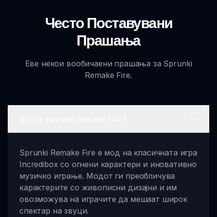
Често Поставувани
Прашања
Еве некои вообичаени прашања за Sprunki
Remake Fire.
Што е Sprunki Remake Fire?
Sprunki Remake Fire е мод на класичната игра
Incredibox со огнени карактери и иновативно
музичко играње. Модот ги преобличува
карактерите со живописни дизајни и им
овозможува на играчите да мешаат широк
спектар на звуци.