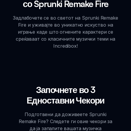
со Sprunki Remake Fire
Задлабочете се во светот на Sprunki Remake
Fire и уживајте во уникатно искуство на
играње каде што огнените карактери се
среќаваат со класичните музички теми на
Incredibox!
Започнете во 3
Едноставни Чекори
Подготвени да доживеете Sprunki
Remake Fire? Следете ги овие чекори за
да ја запалите вашата музичка