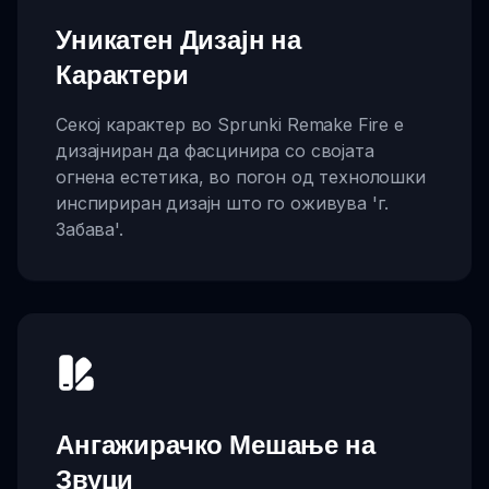
Уникатен Дизајн на
Карактери
Секој карактер во Sprunki Remake Fire е
дизајниран да фасцинира со својата
огнена естетика, во погон од технолошки
инспириран дизајн што го оживува 'г.
Забава'.
Ангажирачко Мешање на
Звуци