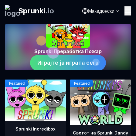
Sprunki
.
io
Македонски
Sprunki Преработка Пожар
Играјте ја играта сега
Sprunki Incredibox
Светот на Sprunki Dandy