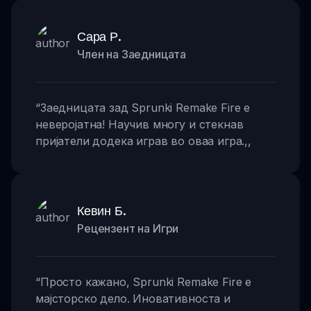
Сара Р.
Член на Заедницата
“
Заедницата зад Sprunki Remake Fire е
неверојатна! Научив многу и стекнав
пријатели додека играв во оваа игра.
,,
Кевин Б.
Рецензент на Игри
“
Просто кажано, Sprunki Remake Fire е
мајсторско дело. Иновативноста и