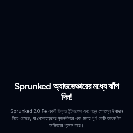
Sprunked অ্যাডভেঞ্চারের মধ্যে ঝাঁপ
দিন!
Sprunked 2.0 Fe একটি উন্নত ইন্টারফেস এবং নতুন গেমপ্লে উপাদান
নিয়ে এসেছে, যা খেলোয়াড়দের সৃজনশীলতা এবং মজায় পূর্ণ একটি তাৎক্ষণিক
অভিজ্ঞতা প্রদান করে।