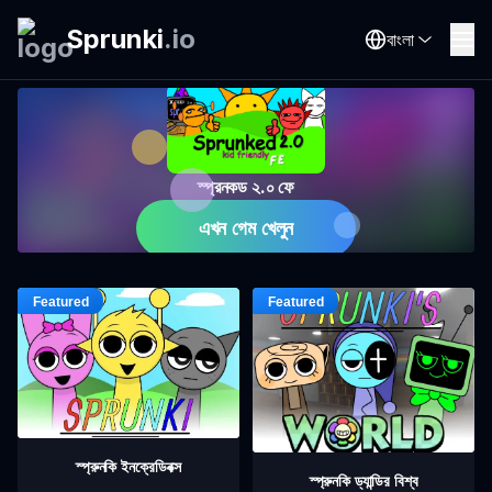
Sprunki
.
io
বাংলা
স্প্রনকড ২.০ ফে
এখন গেম খেলুন
স্প্রুনকি ইনক্রেডিবক্স
স্প্রুনকি ড্যান্ডির বিশ্ব