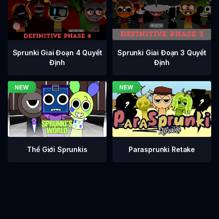
Sprunki Giai Đoạn 3 Quyết
Sprunki Giai Đoạn 4 Quyết
Định
Định
Thế Giới Sprunkis
Parasprunki Retake