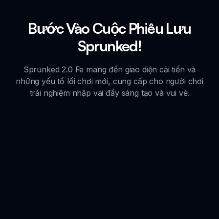
Bước Vào Cuộc Phiêu Lưu
Sprunked!
Sprunked 2.0 Fe mang đến giao diện cải tiến và
những yếu tố lối chơi mới, cung cấp cho người chơi
trải nghiệm nhập vai đầy sáng tạo và vui vẻ.