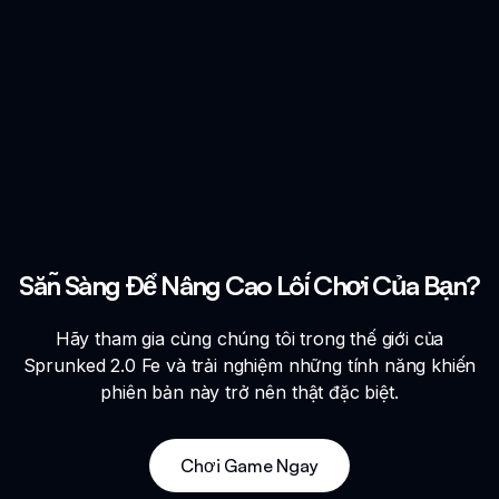
Sẵn Sàng Để Nâng Cao Lối Chơi Của Bạn?
Hãy tham gia cùng chúng tôi trong thế giới của
Sprunked 2.0 Fe và trải nghiệm những tính năng khiến
phiên bản này trở nên thật đặc biệt.
Chơi Game Ngay