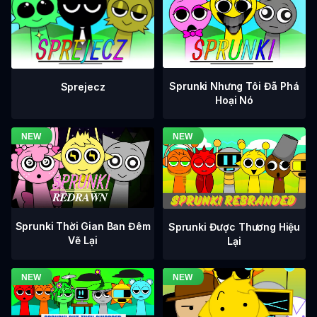
Sprunki Nhưng Tôi Đã Phá
Sprejecz
Hoại Nó
Sprunki Thời Gian Ban Đêm
Sprunki Được Thương Hiệu
Vẽ Lại
Lại