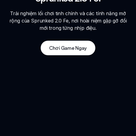
Trải nghiệm lối chơi tinh chỉnh và các tính năng mở
rộng của Sprunked 2.0 Fe, nơi hoài niệm gặp gỡ đổi
mới trong từng nhịp điệu.
Chơi Game Ngay