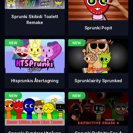
Sprunki Skibidi Toalett
Remake
Sprunki Popit
Htsprunkis Återtagning
Sprunklairity Sprunked