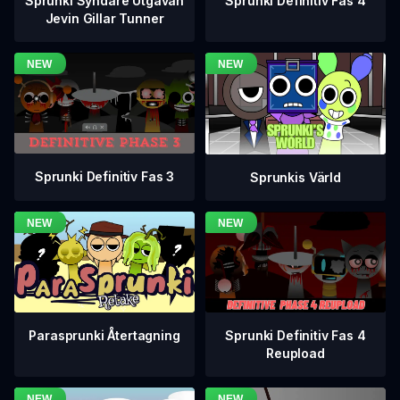
Sprunki Definitiv Fas 4
Sprunki Syndare Utgåvan
Jevin Gillar Tunner
Sprunki Definitiv Fas 3
Sprunkis Värld
Sprunki Definitiv Fas 4
Parasprunki Återtagning
Reupload