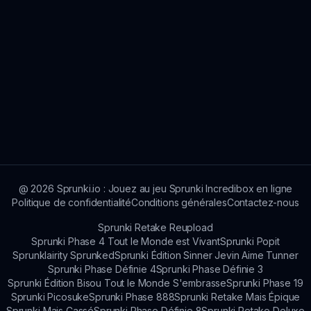
@
2026
Sprunki.io : Jouez au jeu Sprunki Incredibox en ligne
Politique de confidentialité
Conditions générales
Contactez-nous
Sprunki Retake Reupload
Sprunki Phase 4 Tout le Monde est Vivant
Sprunki Popit
Sprunklairity Sprunked
Sprunki Édition Sinner Jevin Aime Tunner
Sprunki Phase Définie 4
Sprunki Phase Définie 3
Sprunki Édition Bisou Tout le Monde S'embrasse
Sprunki Phase 19
Sprunki Picosuke
Sprunki Phase 888
Sprunki Retake Mais Épique
Sprunki Mais Cassé
Sprunki Phase Définie 8
Sprunki Retake Deluxe