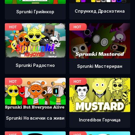
Спрункед Драскотина
Sprunki Грийнкор
Sprunki Радостно
Sprunki Мастериран
Sprunki Но всички са живи
Incredibox Горчица