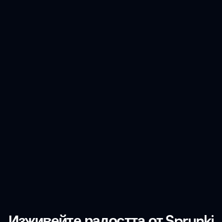
Изживейте радостта от Sprunki