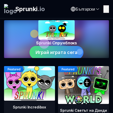
Sprunki
.
io
Български
Sprunki Спрунблокs
Играй играта сега
Sprunki Incredibox
Sprunki Светът на Данди