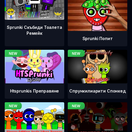
Sprunki Скъбиди Тоалета
Ремейк
Sprunki Попит
Htsprunkis Преправяне
Спрункилиарити Спонкед