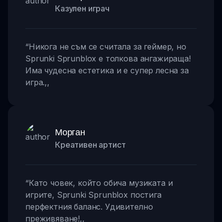
Казулен играч
“
Никога не съм се считала за геймер, но
Sprunki Sprunblox е толкова ангажираща!
Има чудесна естетика и е супер лесна за
игра.
,,
Морган
Креативен артист
“
Като човек, който обича музиката и
игрите, Sprunki Sprunblox постига
перфектния баланс. Удивително
преживяване!
,,