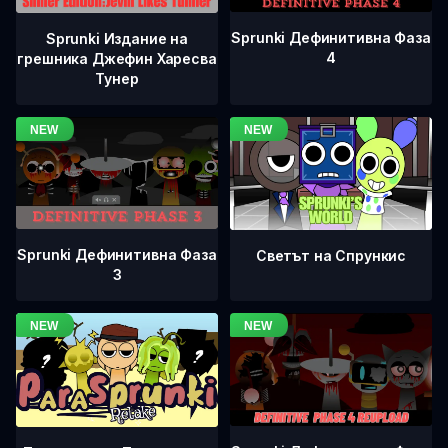
Sprunki Дефинитивна Фаза
Sprunki Издание на
4
грешника Джефин Харесва
Тунер
Sprunki Дефинитивна Фаза
Светът на Спрункис
3