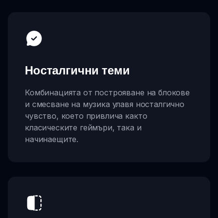
Носталгични теми
Комбинацията от построяване на блокове
и смесване на музика улавя носталгично
чувство, което привлича както
класическите геймъри, така и
начинаещите.