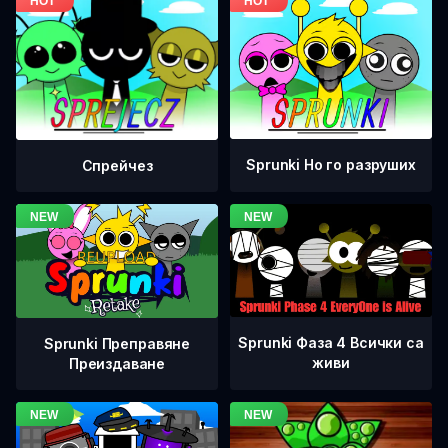
Sprunki Но го разруших
Спрейчез
Sprunki Фаза 4 Всички са
Sprunki Преправяне
живи
Преиздаване