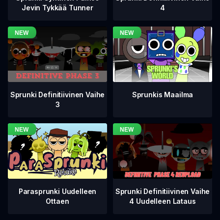
4
Jevin Tykkää Tunner
Sprunki Definitiivinen Vaihe
Sprunkis Maailma
3
Sprunki Definitiivinen Vaihe
Parasprunki Uudelleen
4 Uudelleen Lataus
Ottaen