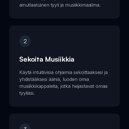
ainutlaatuinen tyyli ja musiikkimaailma.
2
Sekoita Musiikkia
Käytä intuitiivisia ohjaimia sekoittaaksesi ja
yhdistääksesi ääniä, luoden omia
musiikkikappaleita, jotka heijastavat omaa
tyyliäsi.