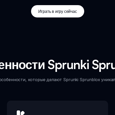
Играть в игру сейчас
нности Sprunki Spr
собенности, которые делают Sprunki Sprunblox уник