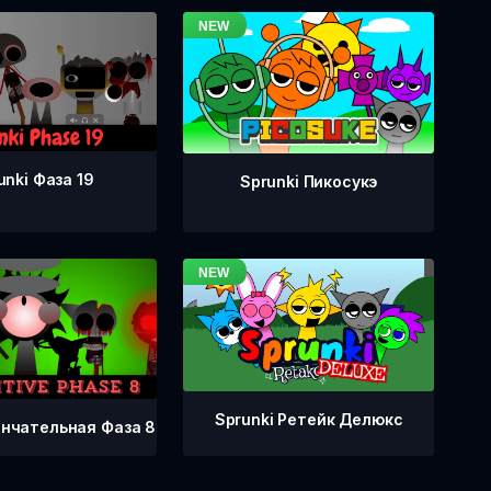
unki Фаза 19
Sprunki Пикосукэ
Sprunki Ретейк Делюкс
ончательная Фаза 8