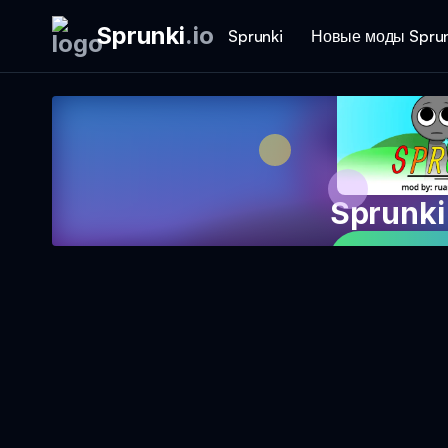
Sprunki
.
io
Sprunki
Новые моды Sprun
Sprunki
Играть в