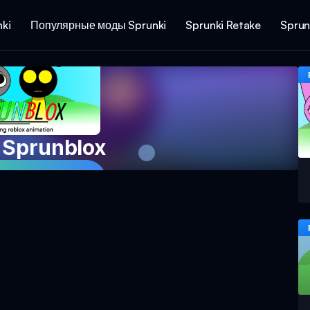
ki
Популярные моды Sprunki
Sprunki Retake
Sprun
 Sprunblox
 игру сейчас