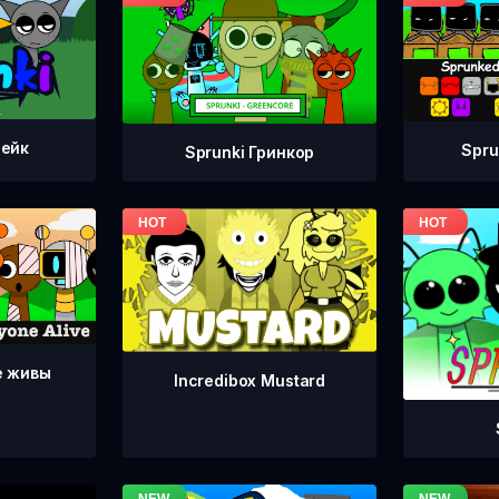
тейк
Spru
Sprunki Гринкор
е живы
Incredibox Mustard