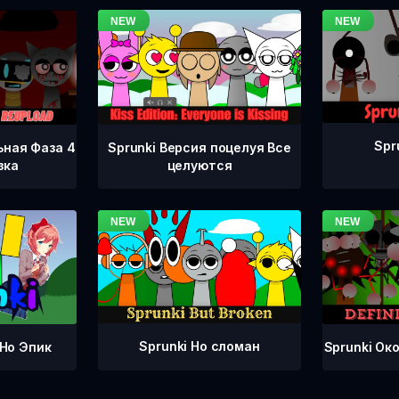
Spr
ьная Фаза 4
Sprunki Версия поцелуя Все
зка
целуются
Sprunki Но сломан
Sprunki Ок
 Но Эпик