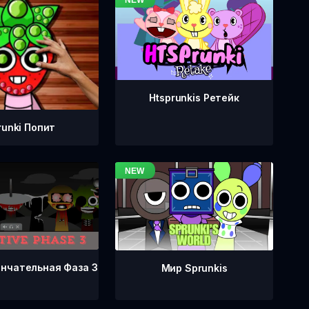
Htsprunkis Ретейк
runki Попит
ончательная Фаза 3
Мир Sprunkis