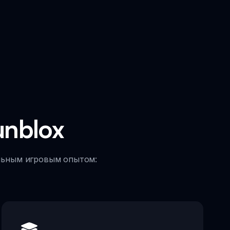
unblox
альным игровым опытом: