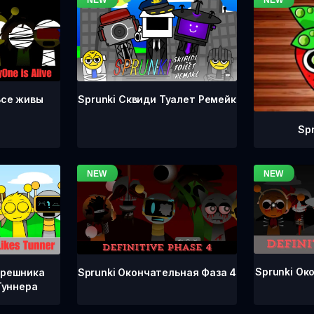
Все живы
Sprunki Сквиди Туалет Ремейк
Sp
Sprunki Ок
Sprunki Окончательная Фаза 4
грешника
Туннера