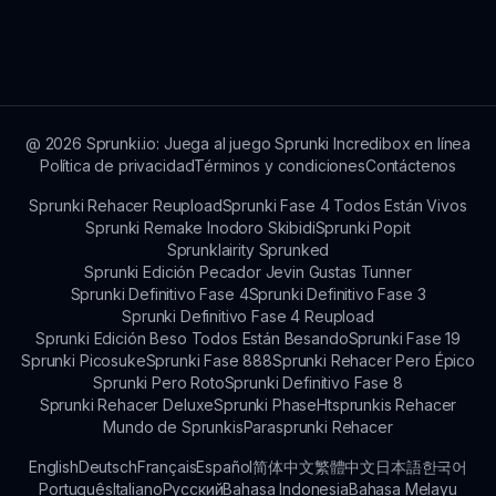
experiencia de juego.
Sprunki Sprunblox es gratuito, lo que permite a
todos experimentar la diversión sin ningún
compromiso monetario. ¡Disfruta de la
creatividad infinita en la mezcla musical!
@
2026
Sprunki.io: Juega al juego Sprunki Incredibox en línea
Política de privacidad
Términos y condiciones
Contáctenos
Sprunki Rehacer Reupload
Sprunki Fase 4 Todos Están Vivos
Sprunki Remake Inodoro Skibidi
Sprunki Popit
Sprunklairity Sprunked
Sprunki Edición Pecador Jevin Gustas Tunner
Sprunki Definitivo Fase 4
Sprunki Definitivo Fase 3
Sprunki Definitivo Fase 4 Reupload
Sprunki Edición Beso Todos Están Besando
Sprunki Fase 19
Sprunki Picosuke
Sprunki Fase 888
Sprunki Rehacer Pero Épico
Sprunki Pero Roto
Sprunki Definitivo Fase 8
Sprunki Rehacer Deluxe
Sprunki Phase
Htsprunkis Rehacer
Mundo de Sprunkis
Parasprunki Rehacer
English
Deutsch
Français
Español
简体中文
繁體中文
日本語
한국어
Português
Italiano
Русский
Bahasa Indonesia
Bahasa Melayu