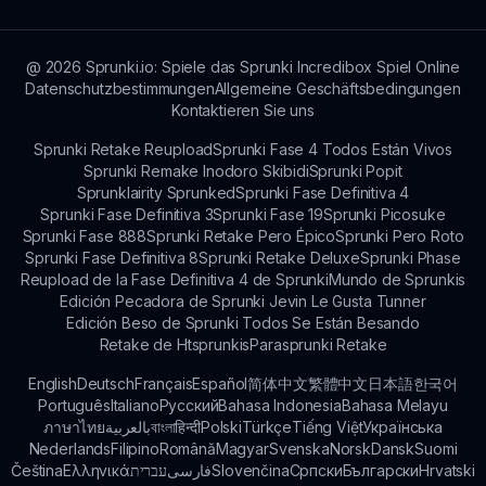
Musikmixing!
@
2026
Sprunki.io: Spiele das Sprunki Incredibox Spiel Online
Datenschutzbestimmungen
Allgemeine Geschäftsbedingungen
Kontaktieren Sie uns
Sprunki Retake Reupload
Sprunki Fase 4 Todos Están Vivos
Sprunki Remake Inodoro Skibidi
Sprunki Popit
Sprunklairity Sprunked
Sprunki Fase Definitiva 4
Sprunki Fase Definitiva 3
Sprunki Fase 19
Sprunki Picosuke
Sprunki Fase 888
Sprunki Retake Pero Épico
Sprunki Pero Roto
Sprunki Fase Definitiva 8
Sprunki Retake Deluxe
Sprunki Phase
Reupload de la Fase Definitiva 4 de Sprunki
Mundo de Sprunkis
Edición Pecadora de Sprunki Jevin Le Gusta Tunner
Edición Beso de Sprunki Todos Se Están Besando
Retake de Htsprunkis
Parasprunki Retake
English
Deutsch
Français
Español
简体中文
繁體中文
日本語
한국어
Português
Italiano
Русский
Bahasa Indonesia
Bahasa Melayu
ภาษาไทย
بالعربية
বাংলা
हिन्दी
Polski
Türkçe
Tiếng Việt
Українська
Nederlands
Filipino
Română
Magyar
Svenska
Norsk
Dansk
Suomi
Čeština
Ελληνικά
עברית
فارسی
Slovenčina
Српски
Български
Hrvatski