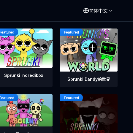
简体中文
Sprunki Incredibox
Sprunki Dandy的世界