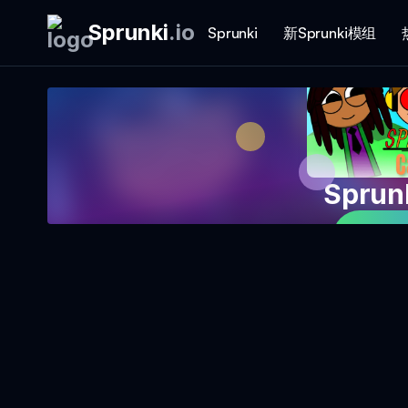
Sprunki
.
io
Sprunki
新Sprunki模组
Sprun
立