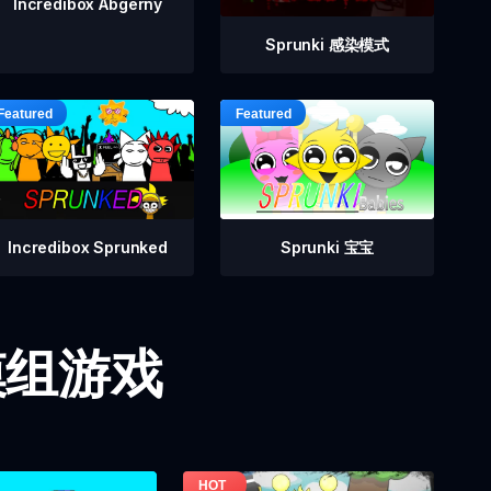
Incredibox Abgerny
Sprunki 感染模式
Incredibox Sprunked
Sprunki 宝宝
i 模组游戏