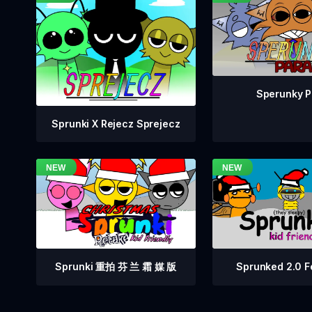
Sperunky P
Sprunki X Rejecz Sprejecz
Sprunki 重拍 芬 兰 霜 媒 版
Sprunked 2.0