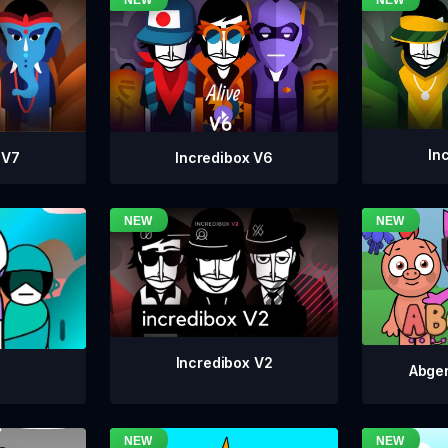
In
Incredibox V6
 V7
Incredibox V2
Abger