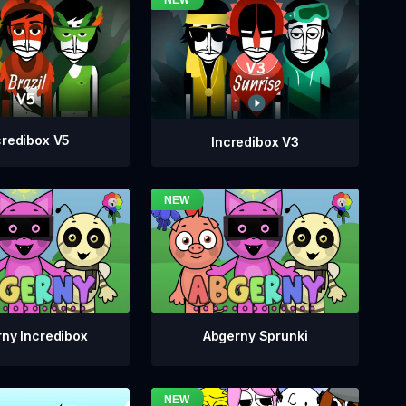
credibox V5
Incredibox V3
ny Incredibox
Abgerny Sprunki