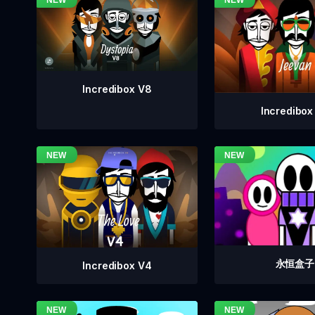
Incredibox V8
Incredibox
永恒盒子
Incredibox V4