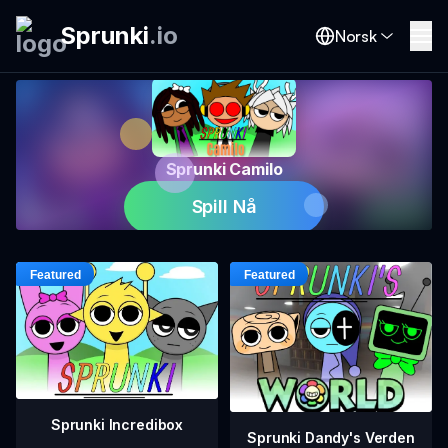
Sprunki
.
io
Norsk
Sprunki Camilo
Spill Nå
Sprunki Incredibox
Sprunki Dandy's Verden