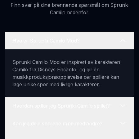
Finn svar på dine brennende spørsmål om Sprunki
Camilo nedenfor.
Hva er Sprunki Camilo Mod?
Sprunki Camilo Mod er inspirert av karakteren
Camilo fra Disneys Encanto, og gir en
musikkproduksjonsopplevelse der spillere kan
lage unike spor med livlige karakterer.
Hvordan spiller jeg Sprunki Camilo spillet?
Kan jeg dele sporene mine med andre?
For å spille, dra og slipp Camilo-tema karakterer
inn i bestemte spor, kombiner lydene deres for å