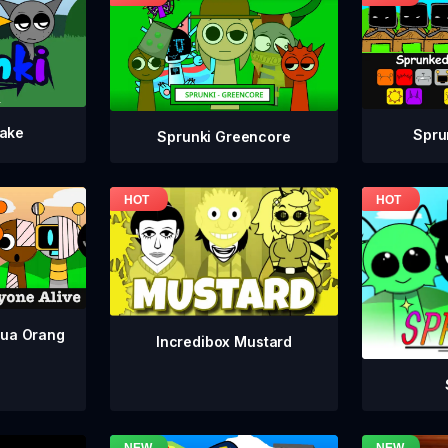
take
Spru
Sprunki Greencore
mua Orang
Incredibox Mustard