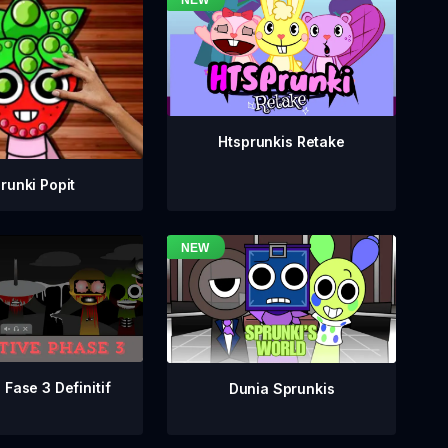
Htsprunkis Retake
runki Popit
 Fase 3 Definitif
Dunia Sprunkis