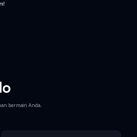
i!
lo
man bermain Anda.