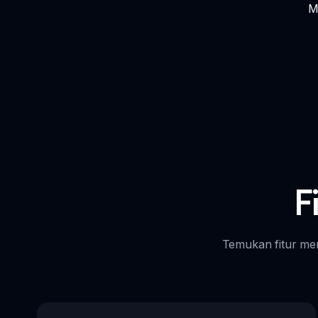
M
F
Temukan fitur me