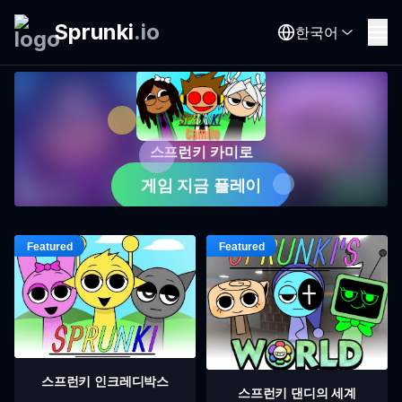
Sprunki
.
io
한국어
스프런키 카미로
게임 지금 플레이
스프런키 인크레디박스
스프런키 댄디의 세계