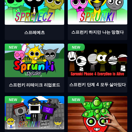
스프런키 하지만 나는 망쳤다
스프레예츠
스프런키 단계 4 모두 살아있다
스프런키 리테이크 리업로드