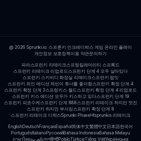
스프룬키 포럼과 소셜 미디어 페이지에 가입하여 다
른 플레이어들과 연결하고 경험을 공유하며 스프룬
키 카미로 관련 새로운 콘텐츠를 발견하세요.
@
2026
Sprunki.io: 스프룬키 인크레디박스 게임 온라인 플레이
개인정보 보호정책
이용 약관
문의하기
파라스프런키 리테이크
스프렁킬레어리티 스프록드
스프런키 리테이크 리업로드
스프런키 단계 4 모두 살아있다
스프런키 스키비디 화장실 리메이크
스프런키 팝잇
스프런키 죄인 에디션 제빈이 튜너를 좋아함
스프런키 확정 단계 4
스프런키 확정 단계 3
스프렁키스 월드
스프런키 확정 단계 4 리업로드
스프런키 키스 에디션 모두가 키스하고 있다
스프런키 단계 19
스프런키 피코수케
스프런키 단계 888
스프런키 리테이크 하지만 멋진
스프런키 하지만 부서짐
스프런키 확정 단계 8
스프런키 리테이크 디럭스
Sprunki Phase
Htsprunkis 리테이크
English
Deutsch
Français
Español
简体中文
繁體中文
日本語
한국어
Português
Italiano
Русский
Bahasa Indonesia
Bahasa Melayu
ภาษาไทย
بالعربية
বাংলা
हिन्दी
Polski
Türkçe
Tiếng Việt
Українська