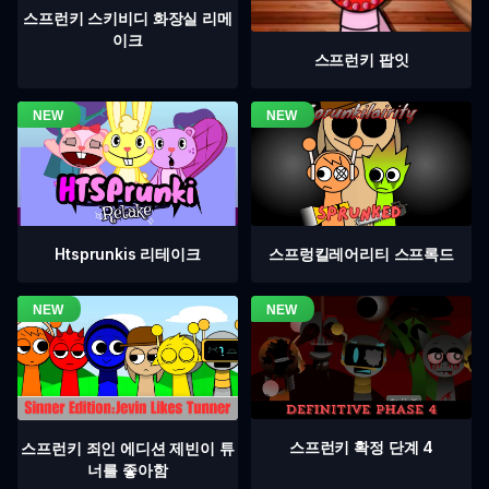
스프런키 스키비디 화장실 리메
이크
스프런키 팝잇
Htsprunkis 리테이크
스프렁킬레어리티 스프록드
스프런키 확정 단계 4
스프런키 죄인 에디션 제빈이 튜
너를 좋아함