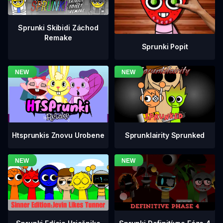
Sprunki Skibidi Záchod
Remake
Sprunki Popit
Htsprunkis Znovu Urobene
Sprunklairity Sprunked