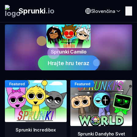
Sprunki
.
io
Slovenčina
Sprunki Camilo
Hrajte hru teraz
Sprunki Incredibox
Sprunki Dandyho Svet