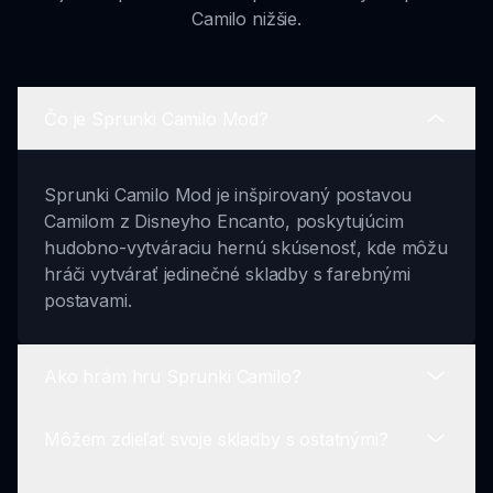
Camilo nižšie.
Čo je Sprunki Camilo Mod?
Sprunki Camilo Mod je inšpirovaný postavou
Camilom z Disneyho Encanto, poskytujúcim
hudobno-vytváraciu hernú skúsenosť, kde môžu
hráči vytvárať jedinečné skladby s farebnými
postavami.
Ako hrám hru Sprunki Camilo?
Môžem zdieľať svoje skladby s ostatnými?
Ak chcete hrať, pretiahnite a pustite postavy s
tématikou Camilom do určených slotov,