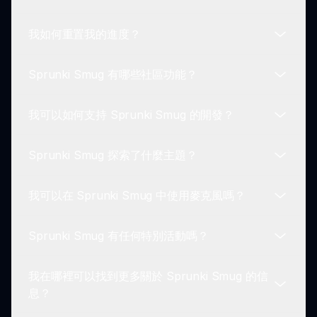
您可以使用多樣的角色聲音創作各種音樂風格，從活
潑的流行音樂到古怪的實驗曲風.
我如何重置我的進度？
不行，您可以根據介面允許的數量層疊盡可能多的聲
音！實驗是 Sprunki Smug 的關鍵.
Sprunki Smug 有哪些社區功能？
您可以通過刷新 sprunki.io 的遊戲頁面來重置進度，
但這會清除所有未保存的創作.
我可以如何支持 Sprunki Smug 的開發？
Sprunki Smug 鼓勵社區互動—分享創作和提供反饋
的能力讓玩家聚集在一起.
Sprunki Smug 探索了什麼主題？
您可以通過與朋友分享遊戲、提供反饋及參與社區論
壇來支持開發！
我可以在 Sprunki Smug 中使用麥克風嗎？
Sprunki Smug 專注於樂趣、創意和幽默，使玩家能
夠在輕鬆的氛圍中享受創作音樂的過程.
Sprunki Smug 有任何特別活動嗎？
目前，Sprunki Smug 不支持麥克風實時錄音，但歡
迎所有聲音混合技能水平的玩家.
我在哪裡可以找到更多關於 Sprunki Smug 的信
有！玩家可以期待定期舉行的主題活動和挑戰，為遊
息？
戲增添興奮！