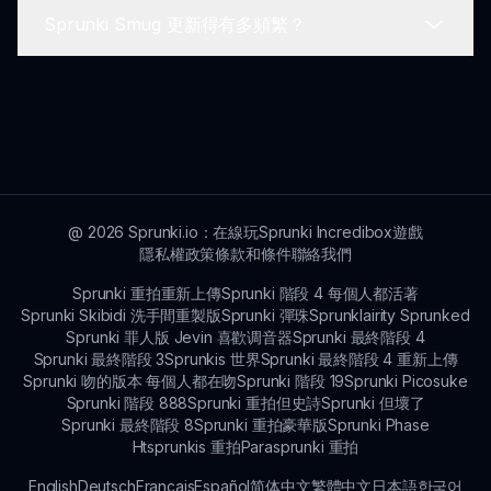
Sprunki Smug 更新得有多頻繁？
更多詳細信息和最新消息，請訪問 sprunki.io 探索最
新的新聞和特色.
Sprunki Smug 定期更新，以引入新的角色、聲音、
修復和增強功能，以改善玩家體驗.
@
2026
Sprunki.io：在線玩Sprunki Incredibox遊戲
隱私權政策
條款和條件
聯絡我們
Sprunki 重拍重新上傳
Sprunki 階段 4 每個人都活著
Sprunki Skibidi 洗手間重製版
Sprunki 彈珠
Sprunklairity Sprunked
Sprunki 罪人版 Jevin 喜歡调音器
Sprunki 最終階段 4
Sprunki 最終階段 3
Sprunkis 世界
Sprunki 最終階段 4 重新上傳
Sprunki 吻的版本 每個人都在吻
Sprunki 階段 19
Sprunki Picosuke
Sprunki 階段 888
Sprunki 重拍但史詩
Sprunki 但壞了
Sprunki 最終階段 8
Sprunki 重拍豪華版
Sprunki Phase
Htsprunkis 重拍
Parasprunki 重拍
English
Deutsch
Français
Español
简体中文
繁體中文
日本語
한국어