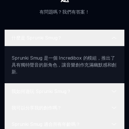
有問題嗎？我們有答案！
什麼是 Sprunki Smug？
Sprunki Smug 是一個 Incredibox 的模組，推出了
具有獨特聲音的新角色，讓音樂創作充滿幽默感和創
新.
我如何遊玩 Sprunki Smug？
我可以分享我的創作嗎？
要遊玩，選擇您的自滿角色，使用拖放介面在畫面上
混合他們的聲音，創作有趣的音樂曲目！
Sprunki Smug 適合所有年齡嗎？
當然可以！您可以輕鬆匯出並分享您在 Sprunki