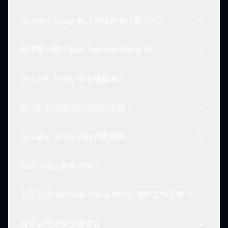
Smug 中創作的音樂作品，與朋友和 Sprunki 社區
Sprunki Smug 和其他模組有什麼不同？
交流.
絕對可以！Sprunki Smug 專為所有年齡段設計，為
每個人提供了一個有趣且安全的音樂創作環境.
我需要付費才能玩 Sprunki Smug 嗎？
Sprunki Smug 揭示了獨特的自滿角色，並在聲音混
合上增添了幽默轉折，這些都是傳統版本所沒有的.
Sprunki Smug 有手機版嗎？
不需要，Sprunki Smug 完全免費玩！只需訪問
sprunki.io 參與樂趣！
我可以如何提供對遊戲的反饋？
目前，Sprunki Smug 只能通過電腦瀏覽器線上玩，
但未來的更新中可能會考慮推出手機版.
Sprunki Smug 有任何更新嗎？
玩家可以通過 sprunki.io 直接在可用的反饋表單上提
供反饋！
我可以自定義角色嗎？
有！開發人員在積極開發更新和新角色，以保持遊戲
玩法的新鮮感和吸引力.
我可以用 Sprunki Smug 創作什麼類型的音樂？
雖然基本的角色設計是固定的，但您創作的聲音和曲
目可以完全自定義，讓您擁有獨特的體驗.
我可以使用多少種聲音？