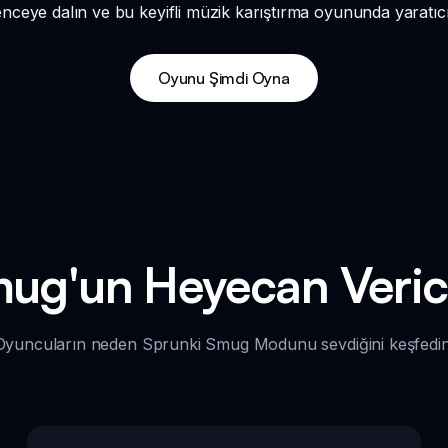
ceye dalın ve bu keyifli müzik karıştırma oyununda yaratıcıl
Oyunu Şimdi Oyna
ug'un Heyecan Verici 
Oyuncuların neden Sprunki Smug Modunu sevdiğini keşfedin