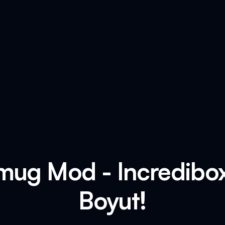
mug Mod - Incredibox'
Boyut!