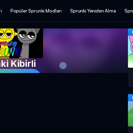
ı
Popüler Sprunki Modları
Sprunki Yeniden Alma
Spru
i Kibirli
Şimdi Oyna