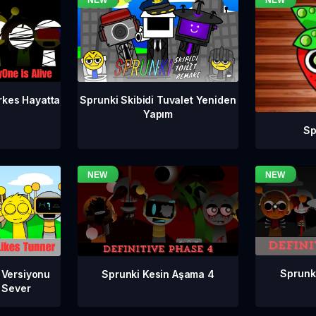
rkes Hayatta
Sprunki Skibidi Tuvalet Yeniden
Yapım
Sp
Sprunk
Sprunki Kesin Aşama 4
 Versiyonu
ı Sever