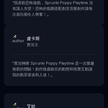
“
我喜歡恐怖遊戲，Sprunki Poppy Playtime 沒
有讓人失望！恐怖的氛圍搭配創意音樂創作讓每
次遊玩都令人興奮！
,,
盧卡斯
實況主
“
實況轉播 Sprunki Poppy Playtime 是一次樂趣
無窮的體驗！創作陰森曲目的動態和視覺互動讓
我的觀眾著迷和入迷！
,,
艾娃