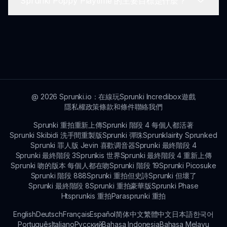
Sprunki Poppy Playtime 的主要目標是什麼？
程。
當然可以！玩家對新功能的建議非常受歡迎，可以通
過 Sprunki 網站的聯絡部分提交以供考慮。
主要目標是使用獨特的角色創建陰森的音樂曲目，同
時探索帶有恐怖主題的氛圍和發現隱藏功能。
@
2026
Sprunki.io：在線玩Sprunki Incredibox遊戲
隱私權政策
條款和條件
聯絡我們
Sprunki 重拍重新上傳
Sprunki 階段 4 每個人都活著
Sprunki Skibidi 洗手間重製版
Sprunki 彈珠
Sprunklairity Sprunked
Sprunki 罪人版 Jevin 喜歡调音器
Sprunki 最終階段 4
Sprunki 最終階段 3
Sprunkis 世界
Sprunki 最終階段 4 重新上傳
Sprunki 吻的版本 每個人都在吻
Sprunki 階段 19
Sprunki Picosuke
Sprunki 階段 888
Sprunki 重拍但史詩
Sprunki 但壞了
Sprunki 最終階段 8
Sprunki 重拍豪華版
Sprunki Phase
Htsprunkis 重拍
Parasprunki 重拍
English
Deutsch
Français
Español
简体中文
繁體中文
日本語
한국어
Português
Italiano
Русский
Bahasa Indonesia
Bahasa Melayu