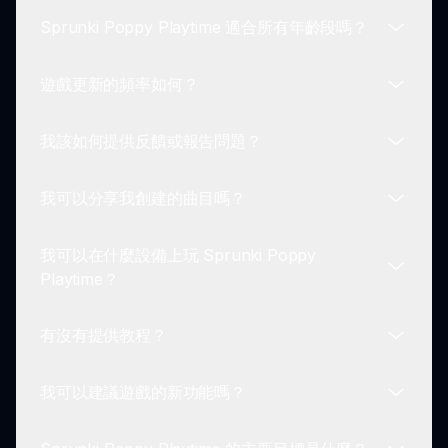
讓新玩家輕鬆上手。拖放系統使音樂創作變得直觀。
Sprunki Poppy Playtime 適合所有年齡段嗎？
是的！Sprunki Poppy Playtime 的主要目標是使用
各種角色和聲音組合創作自己的陰森音樂曲目。
遊戲更新的頻率如何？
雖然它是為了廣泛的觀眾而設計，一些恐怖主題的視
覺效果和聲音效果可能不適合非常年幼的玩家。建議
我該如何提供反饋或報告問題？
家長指導。
該遊戲定期更新，以新增特徵、角色和音效，增強遊
戲體驗。請查閱網站獲取最新更新。
我可以分享我創建的曲目嗎？
可以通過 Sprunki 網站上提供的聯絡選項提交反
饋。鼓勵玩家報告任何問題，以改善遊戲體驗。
我可以在什麼設備上玩 Sprunki Poppy
鼓勵玩家與朋友和社區分享他們的獨特曲目，特別是
Playtime？
在社交媒體平台上。
有沒有提供教程？
Sprunki Poppy Playtime 可在支持瀏覽器遊戲的大
多數設備上訪問。確保你的設備兼容，以獲得最佳的
我可以建議遊戲的新功能嗎？
遊戲體驗。
是的！提供教程以指導玩家熟悉 Sprunki Poppy
Playtime 的機制，確保每個人都能享受音樂創作過