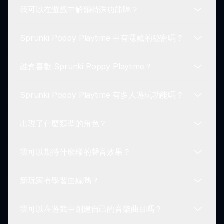
我可以在遊戲中解鎖特殊功能嗎？
音樂創作。
Sprunki Poppy Playtime 模組的獨特之處在於其將
恐怖元素與音樂創作機制相結合。陰森的視覺效果和
Sprunki Poppy Playtime 中有隱藏的秘密嗎？
冰冷的聲響增強了整體遊戲體驗。
是的！通過發現獨特的聲音組合，玩家可以解鎖特殊
動畫和陰森的聲音效果，增強沉浸感，創造更動態的
誰會喜歡 Sprunki Poppy Playtime？
體驗。
絕對有！玩家可以通過結合某些角色探索遊戲中的隱
藏秘密，揭示陰森的動畫和聲音效果，深化冒險。
Sprunki Poppy Playtime 有多人遊玩功能嗎？
Sprunki Poppy Playtime 非常適合喜愛恐怖和音樂
創作的玩家。遊戲玩家和音樂愛好者都能在這個沉浸
出現了什麼類型的角色？
式環境中找到創作陰森曲目的樂趣。
目前，Sprunki Poppy Playtime 專注於單人遊玩體
驗。然而，吸引人的機制和挑戰性的遊戲玩法讓它成
我可以期待什麼樣的聲音效果？
為獨自享受的驚險冒險。
該模組展示了獨特轉變的角色，擁有陰森的設計。每
個角色都有自己的聲音，為整體陰森的體驗做出貢
新玩家有學習曲線嗎？
獻。
在 Sprunki Poppy Playtime 中，可以期待各種以恐
怖為主題的聲音效果，包括迴響的節拍、耳語和其他
我可以在遊戲中創建自己的音樂曲目嗎？
令人不安的旋律，增強緊張感。
Sprunki Poppy Playtime 提供使用者友好的機制，