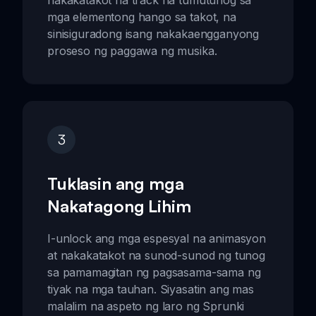
nakakatakot na track na tumutunog sa
mga elementong hango sa takot, na
sinisiguradong isang nakakaengganyong
proseso ng paggawa ng musika.
3
Tuklasin ang mga
Nakatagong Lihim
I-unlock ang mga espesyal na animasyon
at nakakatakot na sunod-sunod ng tunog
sa pamamagitan ng pagsasama-sama ng
tiyak na mga tauhan. Siyasatin ang mas
malalim na aspeto ng laro ng Sprunki