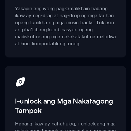
Yakapin ang iyong pagkamalikhain habang
ikaw ay nag-drag at nag-drop ng mga tauhan
upang lumikha ng mga music tracks. Tuklasin
ang iba't ibang kombinasyon upang
madiskubre ang mga nakakatakot na melodiya
at hindi komportableng tunog.
I-unlock ang Mga Nakatagong
Tampok
Habang ikaw ay nahuhulog, i-unlock ang mga
nakatagong tampok at espesyal na animasyon