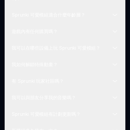
和多彩的設計，為原版遊戲帶來了有趣的側面。
Sprunki 可愛模組適合什麼年齡層？
可以！Sprunki 可愛模組允許玩家將角色拖放到聲音
板上，創造獨特的音樂曲目。
遊戲內有任何購買嗎？
Sprunki 可愛模組設計為家庭友好型，適合所有年齡
的玩家。
我可以在哪些設備上玩 Sprunki 可愛模組？
不，Sprunki 可愛模組是免費玩的。享受所有功能，
無需遊戲內購買！
我如何解鎖特殊動畫？
您可以在任何具有網絡連接的設備上玩 Sprunki 可
愛模組，包括桌面電腦、筆記本電腦和平板電腦。
有 Sprunki 玩家社區嗎？
在 Sprunki 可愛模組中，通過在遊戲過程中進行不
同角色組合的實驗，解鎖特殊的動畫非常簡單。
我可以與朋友分享我的音樂嗎？
是的，有一個活躍的 Sprunki 社區，您可以在那裡
與其他玩家分享您的創作、技巧和經歷。
Sprunki 可愛模組有計劃更新嗎？
當然！一旦您在 Sprunki 可愛模組中創作了曲目，
您可以輕鬆地在線與朋友分享。