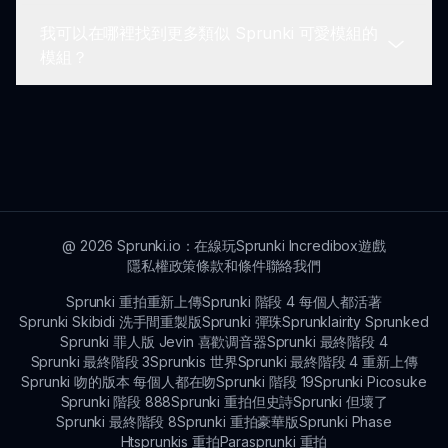
我可以在哪裡找到更多類似 Sprunki 可愛模組的
您可以根據選擇的角色和聲音創作各種音樂風格。
模組？
您可以通過探索 Sprunki 平台發現更多模組。有許
多創意主題可供享受！
@
2026
Sprunki.io：在線玩Sprunki Incredibox遊戲
隱私權政策
條款和條件
聯絡我們
Sprunki 重拍重新上傳
Sprunki 階段 4 每個人都活著
Sprunki Skibidi 洗手間重製版
Sprunki 彈珠
Sprunklairity Sprunked
Sprunki 罪人版 Jevin 喜歡调音器
Sprunki 最終階段 4
Sprunki 最終階段 3
Sprunkis 世界
Sprunki 最終階段 4 重新上傳
Sprunki 吻的版本 每個人都在吻
Sprunki 階段 19
Sprunki Picosuke
Sprunki 階段 888
Sprunki 重拍但史詩
Sprunki 但壞了
Sprunki 最終階段 8
Sprunki 重拍豪華版
Sprunki Phase
Htsprunkis 重拍
Parasprunki 重拍