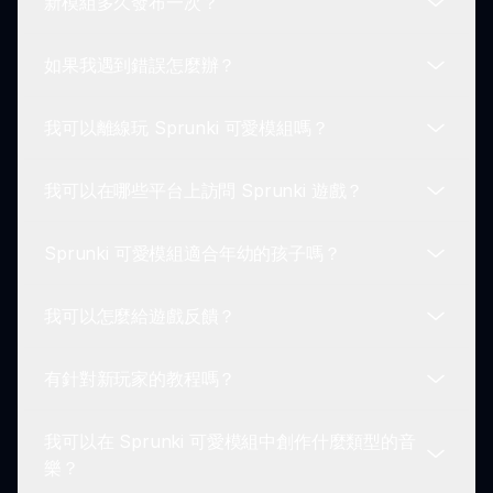
新模組多久發布一次？
是的，開發者經常添加新功能和更新，以提升
Sprunki 可愛模組的整體體驗。
如果我遇到錯誤怎麼辦？
Sprunki 平台定期更新新模組，包括額外的主題，以
保持玩家的體驗新鮮。
我可以離線玩 Sprunki 可愛模組嗎？
如果您在遊玩過程中遇到任何錯誤，請向我們的支持
團隊報告以獲得及時的幫助。
我可以在哪些平台上訪問 Sprunki 遊戲？
不，因為 Sprunki 可愛模組是在互聯網上主機托管
的，所以需要連接網絡才能遊玩。
Sprunki 可愛模組適合年幼的孩子嗎？
Sprunki 遊戲，包括可愛模組，可以在多個平台的任
何網頁瀏覽器上訪問。
我可以怎麼給遊戲反饋？
是的，Sprunki 可愛模組提供了一個歡迎和安全的遊
戲環境，適合年幼的孩子。
有針對新玩家的教程嗎？
我們很感謝您的反饋！請造訪我們的支持頁面提交您
的意見和建議。
我可以在 Sprunki 可愛模組中創作什麼類型的音
是的，Sprunki 社區中有教程和指南幫助新玩家理解
樂？
遊戲玩法。