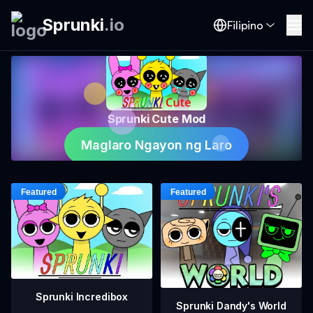
Sprunki
.
io
Filipino
Sprunki Cute Mod
Maglaro Ngayon ng Laro
Sprunki Incredibox
Sprunki Dandy's World