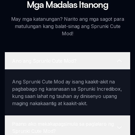
Mga Madalas Itanong
May mga katanungan? Narito ang mga sagot para
matulungan kang balat-sinag ang Sprunki Cute
Mod!
Ano ang Sprunki Cute Mod?
Ang Sprunki Cute Mod ay isang kaakit-akit na
pagbabago ng karanasan sa Sprunki Incredibox,
kung saan lahat ng tauhan ay dinisenyo upang
maging nakakaantig at kaakit-akit.
Paano ako makakapagsimula sa paglalaro ng
Sprunki Cute Mod?