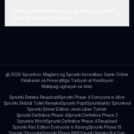
matulungan ang mga bagong manlalaro na
Saan ko mahahanap ang higit pang mga mod
maunawaan ang paglalaro.
Maaari kang lumikha ng iba't ibang estilo ng
tulad ng Sprunki Cute Mod?
musika sa Sprunki Cute Mod, depende sa mga
tauhan at tunog na iyong pinili.
Maaari mong matuklasan ang higit pang mga
mod sa pamamagitan ng pag-explore sa platform
ng Sprunki. Maraming mga malikhaing tema ang
magagamit upang tamasahin!
@
2026
Sprunki.io: Maglaro ng Sprunki Incredibox Game Online
Patakaran sa Privacy
Mga Tuntunin at Kundisyon
Makipag-ugnayan sa Amin
Sprunki Retake Reupload
Sprunki Phase 4 Everyone Is Alive
Sprunki Skibidi Toilet Remake
Sprunki Popit
Sprunklairity Sprunked
Sprunki Sinner Edition Jevin Likes Tunner
Sprunki Definitive Phase 4
Sprunki Definitive Phase 3
Sprunkis World
Sprunki Definitive Phase 4 Reupload
Sprunki Kiss Edition Everyone Is Kissing
Sprunki Phase 19
Sprunki Picosuke
Sprunki Phase 888
Sprunki Retake But Epic