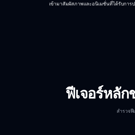
เข้ามาสัมผัสภาพและอนิเมชั่นที่ได้รับการ
ฟีเจอร์หลักข
สำรวจฟีเ