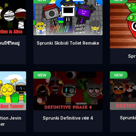
มีชีวิตอยู่
Sprunki Skibidi Toilet Remake
Spr
Sprunki
Sprunki Definitive เฟส 4
tion Jevin
ner