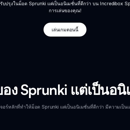
ปรับปรุงในม็อด Sprunki แต่เป็นอนิเมชั่นที่ดีกว่า บน Incredibo
การเล่นของคุณ!
เล่นเกมตอนนี้
อง Sprunki แต่เป็นอนิเม
จอร์หลักที่ทำให้ม็อด Sprunki แต่เป็นอนิเมชั่นที่ดีกว่า มีความเป็น