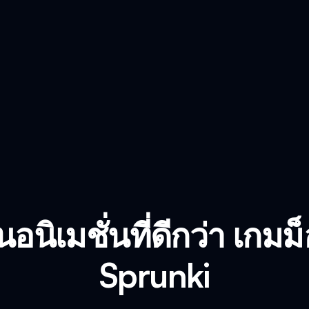
นอนิเมชั่นที่ดีกว่า เกม
Sprunki