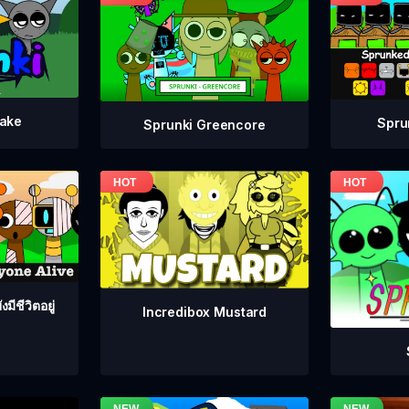
take
Spru
Sprunki Greencore
มีชีวิตอยู่
Incredibox Mustard