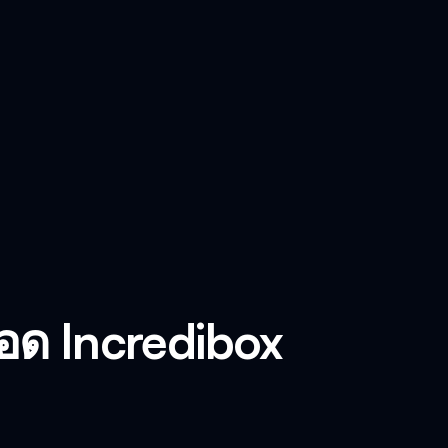
ม็อด Incredibox