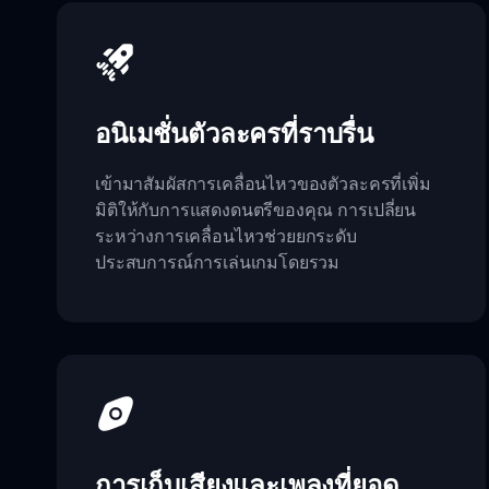
อนิเมชั่นตัวละครที่ราบรื่น
เข้ามาสัมผัสการเคลื่อนไหวของตัวละครที่เพิ่ม
มิติให้กับการแสดงดนตรีของคุณ การเปลี่ยน
ระหว่างการเคลื่อนไหวช่วยยกระดับ
ประสบการณ์การเล่นเกมโดยรวม
การเก็บเสียงและเพลงที่ยอด