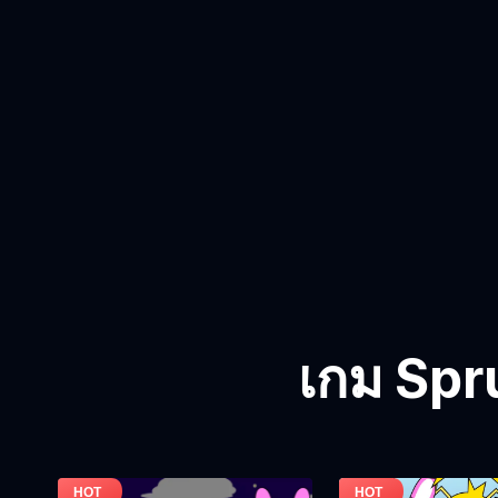
เกม Spru