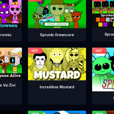
Spru
Sprunki Greencore
arovnic
 Vsi Živi
Incredibox Mustard