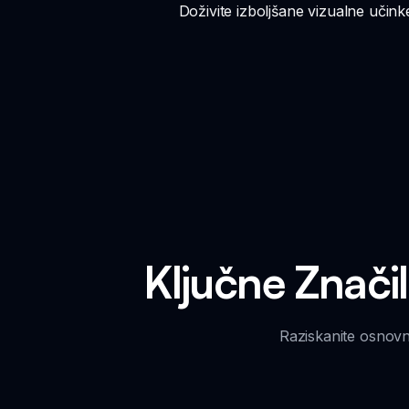
Doživite izboljšane vizualne učink
Ključne Znači
Raziskanite osnovne