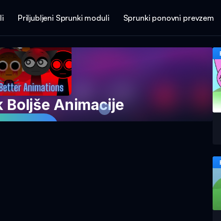
li
Priljubljeni Sprunki moduli
Sprunki ponovni prevzem
 Boljše Animacije
 Igro Zdaj