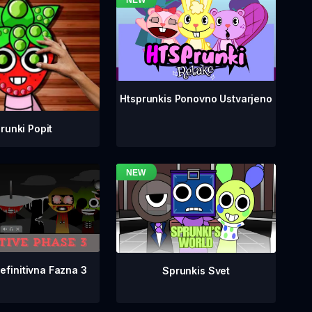
Htsprunkis Ponovno Ustvarjeno
runki Popit
efinitivna Fazna 3
Sprunkis Svet