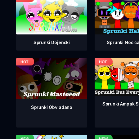
Sprunki Dojenčki
Sprunki Noč č
Sprunki Ampak So
Sprunki Obvladano