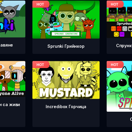
равяне
Спрунк
Sprunki Грийнкор
и са живи
Incredibox Горчица