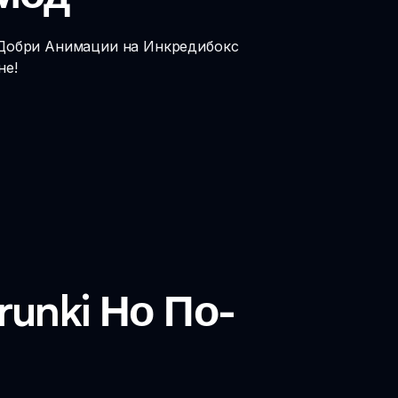
-Добри Анимации на Инкредибокс
не!
unki Но По-