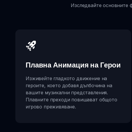
Изследвайте основните ф
Плавна Анимация на Герои
Изживейте гладкото движение на
героите, което добавя дълбочина на
вашите музикални представления.
Плавните преходи повишават общото
игрово преживяване.