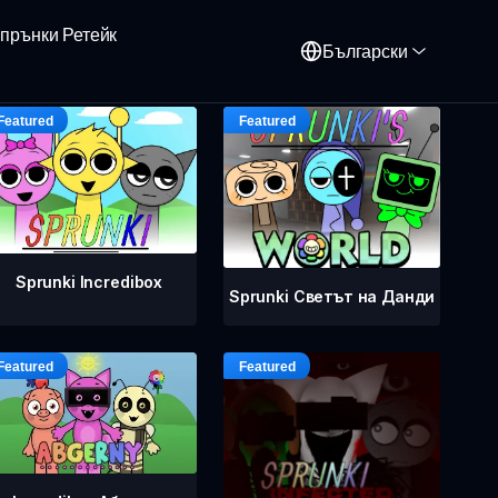
прънки Ретейк
Български
Sprunki Incredibox
Sprunki Светът на Данди