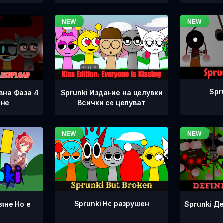
Spr
вна Фаза 4
Sprunki Издание на целувки
ане
Всички се целуват
Sprunki Но разрушен
Sprunki Д
яне Но е