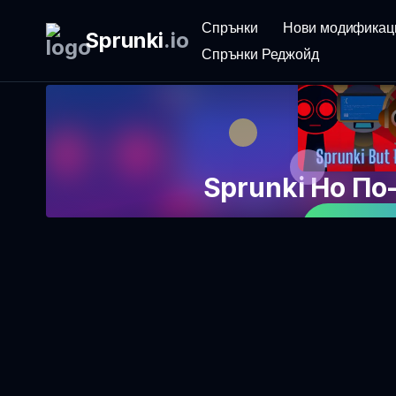
Спрънки
Нови модификац
Sprunki
.
io
Спрънки Реджойд
Sprunki Но П
Играй 