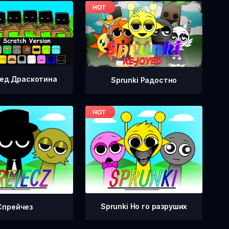
ед Драскотина
Sprunki Радостно
Sprunki Но го разруших
Спрейчез