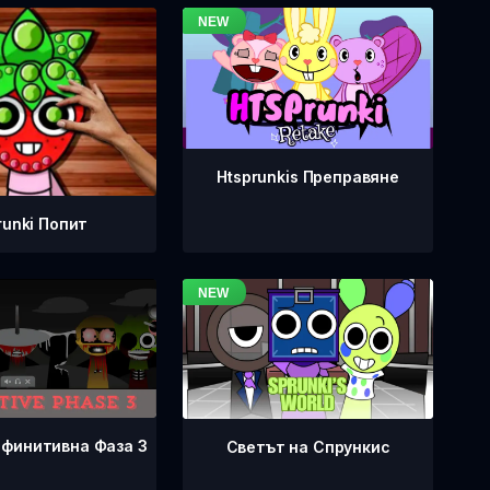
Htsprunkis Преправяне
runki Попит
ефинитивна Фаза 3
Светът на Спрункис