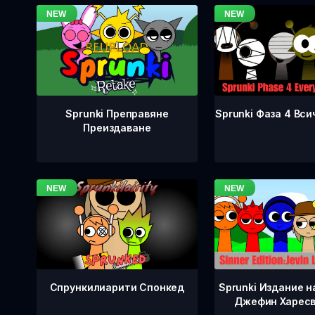
Sprunki Фаза 4 Вси
Sprunki Преправяне
Преиздаване
Спрункилиарити Спонкед
Sprunki Издание н
Джефин Харесв