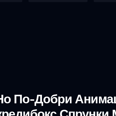
 Но По-Добри Анима
кредибокс Спрунки 