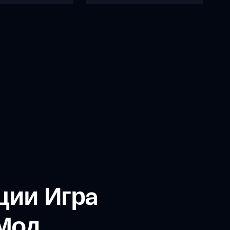
ции Игрa
Мод