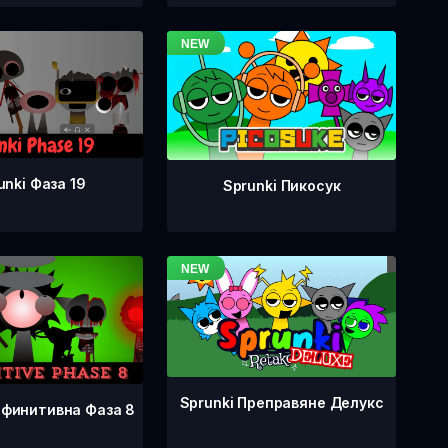
unki Фаза 19
Sprunki Пикосук
Sprunki Преправяне Делукс
ефинитивна Фаза 8