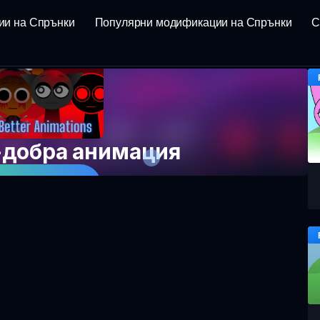
ии на Спрънки
Популярни модификации на Спрънки
С
о-добра анимация
Играта Сега