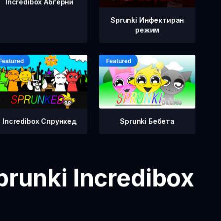
Incredibox Абгерни
Sprunki Инфектиран
режим
Incredibox Спрункед
Sprunki Бебета
runki Incredibox