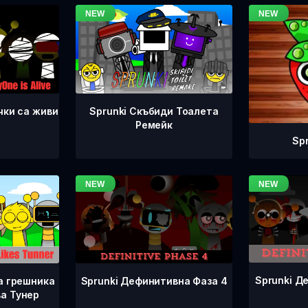
чки са живи
Sprunki Скъбиди Тоалета
Ремейк
Sp
Sprunki Д
Sprunki Дефинитивна Фаза 4
а грешника
а Тунер