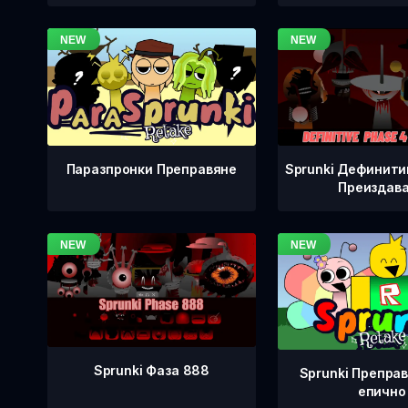
Sprunki Дефинити
Паразпронки Преправяне
Преиздав
Sprunki Фаза 888
Sprunki Преправ
епично