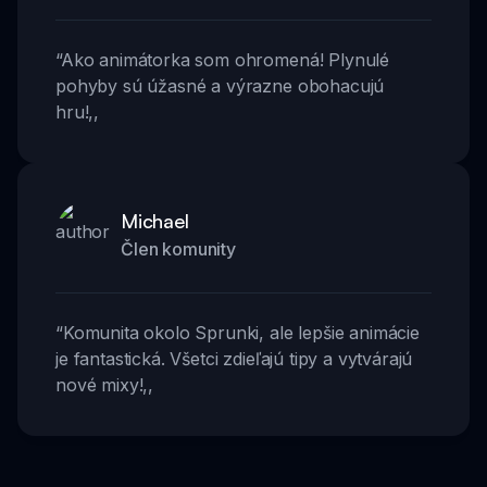
“
Ako animátorka som ohromená! Plynulé
pohyby sú úžasné a výrazne obohacujú
hru!
,,
Michael
Člen komunity
“
Komunita okolo Sprunki, ale lepšie animácie
je fantastická. Všetci zdieľajú tipy a vytvárajú
nové mixy!
,,