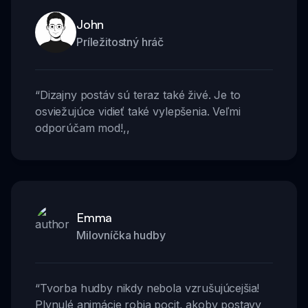
John
Príležitostný hráč
“
Dizajny postáv sú teraz také živé. Je to
osviežujúce vidieť také vylepšenia. Veľmi
odporúčam mod!
,,
Emma
Milovníčka hudby
“
Tvorba hudby nikdy nebola vzrušujúcejšia!
Plynulé animácie robia pocit, akoby postavy