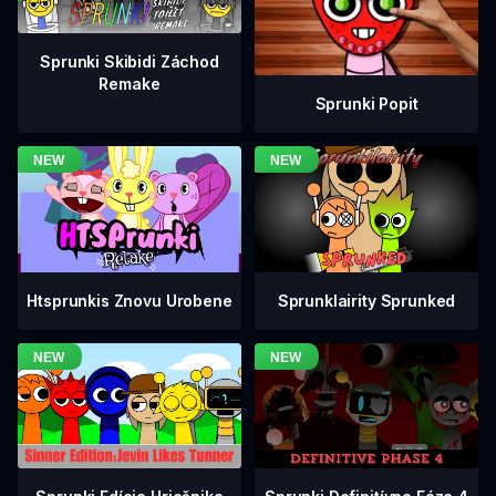
Sprunki Skibidi Záchod
Remake
Sprunki Popit
Htsprunkis Znovu Urobene
Sprunklairity Sprunked