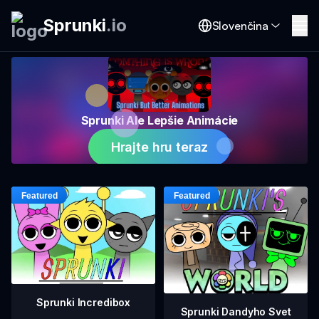
Sprunki
.
io
Slovenčina
Sprunki Ale Lepšie Animácie
Hrajte hru teraz
Sprunki Incredibox
Sprunki Dandyho Svet