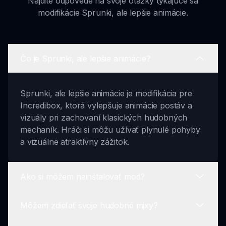
Nájdite odpovede na svoje otázky týkajúce sa
modifikácie Sprunki, ale lepšie animácie.
Čo je Sprunki, ale lepšie animácie?
Sprunki, ale lepšie animácie je modifikácia pre
Incredibox, ktorá vylepšuje animácie postáv a
vizuály pri zachovaní klasických hudobných
mechaník. Hráči si môžu užívať plynulé pohyby
a vizuálne atraktívny zážitok.
Ako si môžem nainštalovať mod?
Môžem zdieľať svoje hudobné mixy?
Na nainštalovanie modu Sprunki, ale lepšie
animácie navštívte sprunki.io, nájdite mod a