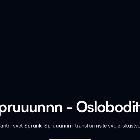
pruuunnn - Oslobodi
rantni svet Sprunki Spruuunnn i transformišite svoje iskustvo