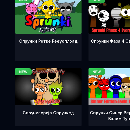
Спрунки Фаза 4 С
Спрунки Ретке Рееуоплоад
Спрунклерија Спрункед
Спрунки Синер Вер
Волим Ту