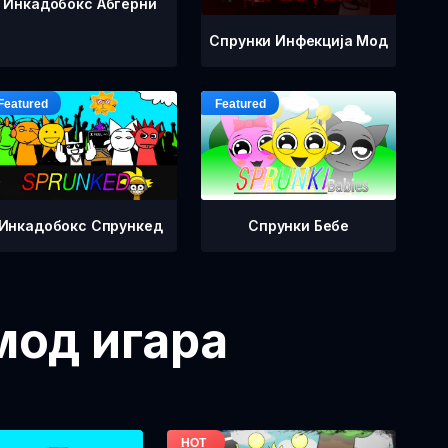
Инкадобокс Абгерни
Спрунки Инфекција Мод
Инкадобокс Спрункед
Спрунки Бебе
мод игара