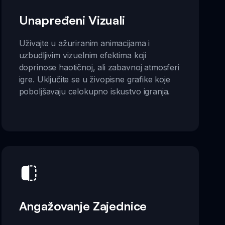
Unapređeni Vizuali
Uživajte u ažuriranim animacijama i
uzbudljivim vizuelnim efektima koji
doprinose haotičnoj, ali zabavnoj atmosferi
igre. Uključite se u živopisne grafike koje
poboljšavaju celokupno iskustvo igranja.
Angažovanje Zajednice