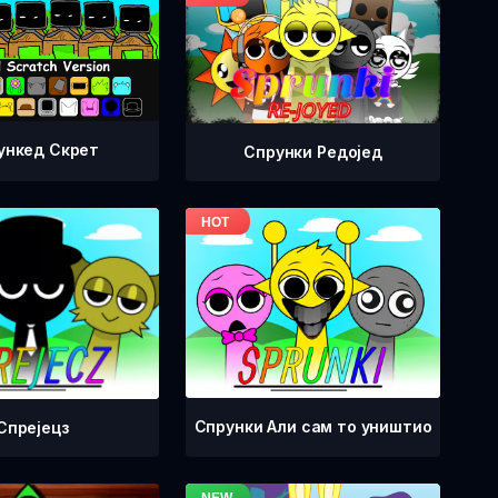
ункед Скрет
Спрунки Редоjед
Спрунки Али сам то уништио
Спрејецз