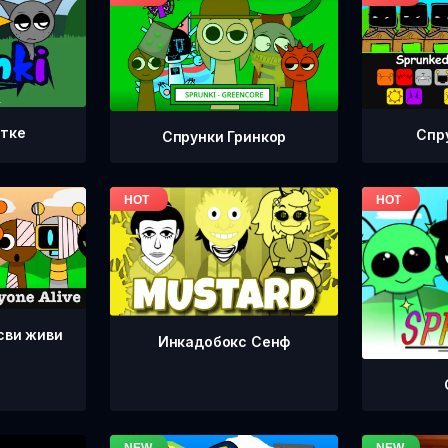
етке
Спр
Спрунки Гринкор
сви живи
Инкадобокс Сенф