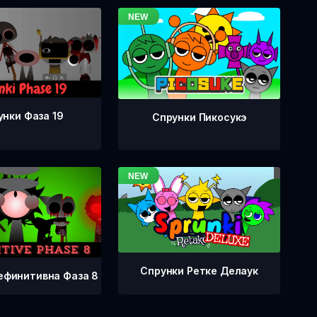
унки Фаза 19
Спрунки Пикосукэ
Спрунки Ретке Делаук
ефинитивна Фаза 8