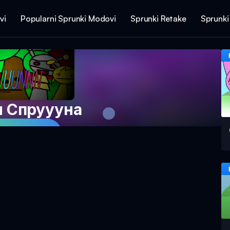
vi
Popularni Sprunki Modovi
Sprunki Retake
Sprunki
 Спруууна
 Igru Sada