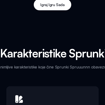
Igraj Igru Sada
 Karakteristike Sprun
zanimljive karakteristike koje čine Sprunki Spruuunnn obave