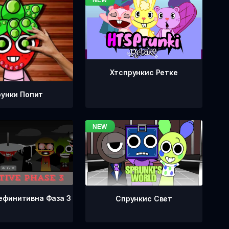
Хтспрункис Ретке
унки Попит
ефинитивна Фаза 3
Спрункис Свет