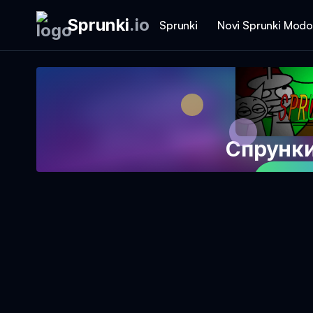
Sprunki
.
io
Sprunki
Novi Sprunki Modo
Спрунки
Igraj