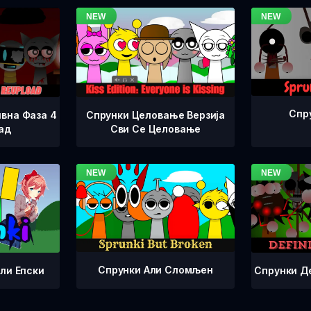
Спр
вна Фаза 4
Спрунки Целовање Верзија
ад
Сви Се Целовање
Спрунки Али Сломљен
Спрунки Д
ли Епски