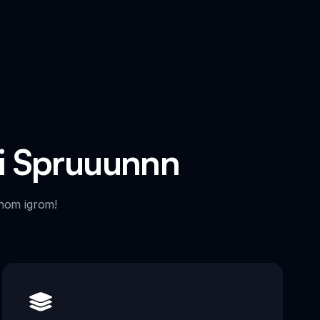
ki Spruuunnn
znom igrom!