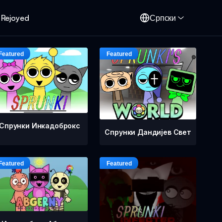
 Rejoyed
Српски
Спрунки Инкадоброкс
Спрунки Дандијев Свет