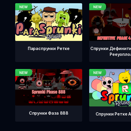
Спрунки Дефинити
Параспрунки Ретке
Рееуопло
Спрунки Фаза 888
Спрунки Ретке А