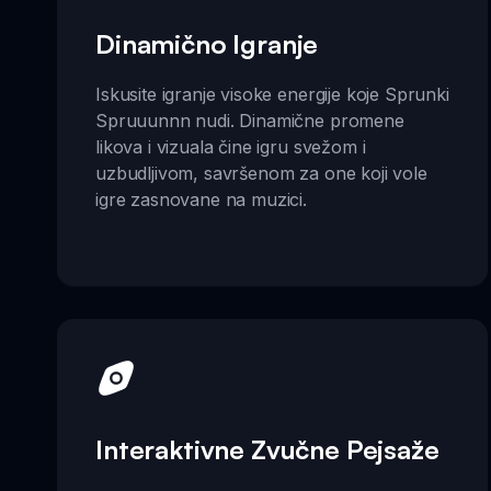
Dinamično Igranje
Iskusite igranje visoke energije koje Sprunki
Spruuunnn nudi. Dinamične promene
likova i vizuala čine igru svežom i
uzbudljivom, savršenom za one koji vole
igre zasnovane na muzici.
Interaktivne Zvučne Pejsaže