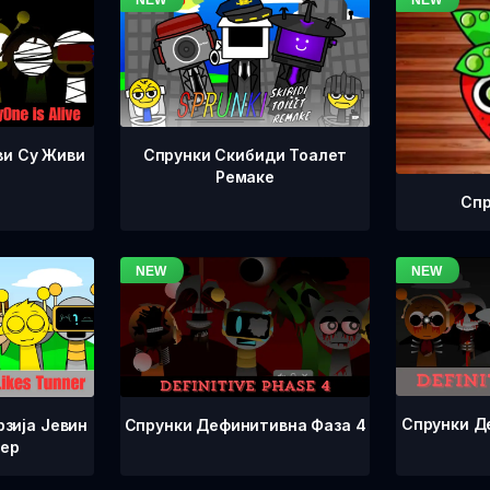
ви Су Живи
Спрунки Скибиди Тоалет
Ремаке
Спр
Спрунки Д
Спрунки Дефинитивна Фаза 4
зија Јевин
нер