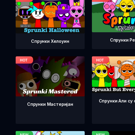
Спрунки Р
Спрунки Хелоуин
Спрунки Али су 
Спрунки Мастеријан