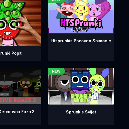
Htsprunkis Ponovno Snimanje
runki Popit
Definitivna Faza 3
Sprunkis Svijet