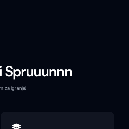
ki Spruuunnn
m za igranje!