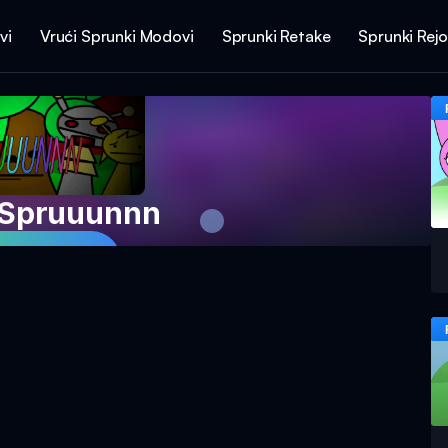
vi
Vrući Sprunki Modovi
Sprunki Retake
Sprunki Rej
 Spruuunnn
 Igru Sada