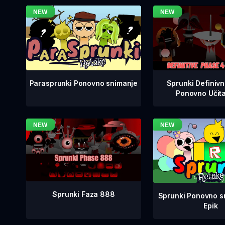
Sprunki Definiv
Parasprunki Ponovno snimanje
Ponovno Učit
Sprunki Faza 888
Sprunki Ponovno sn
Epik