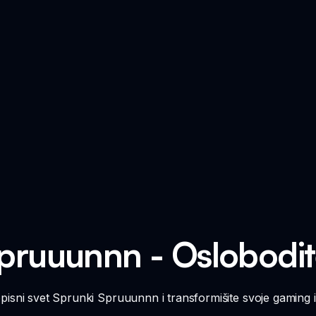
pruuunnn - Oslobodi
opisni svet Sprunki Spruuunnn i transformišite svoje gaming 