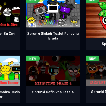
i Su Živi
Sprunki Skibidi Toalet Ponovna
Izrada
Sp
Sprunki 
Sprunki Definivna Faza 4
ešnika Jevin
er