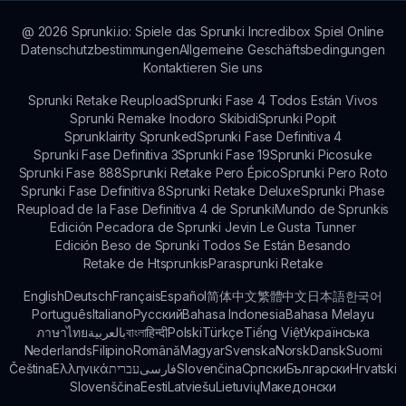
@
2026
Sprunki.io: Spiele das Sprunki Incredibox Spiel Online
Datenschutzbestimmungen
Allgemeine Geschäftsbedingungen
Kontaktieren Sie uns
Sprunki Retake Reupload
Sprunki Fase 4 Todos Están Vivos
Sprunki Remake Inodoro Skibidi
Sprunki Popit
Sprunklairity Sprunked
Sprunki Fase Definitiva 4
Sprunki Fase Definitiva 3
Sprunki Fase 19
Sprunki Picosuke
Sprunki Fase 888
Sprunki Retake Pero Épico
Sprunki Pero Roto
Sprunki Fase Definitiva 8
Sprunki Retake Deluxe
Sprunki Phase
Reupload de la Fase Definitiva 4 de Sprunki
Mundo de Sprunkis
Edición Pecadora de Sprunki Jevin Le Gusta Tunner
Edición Beso de Sprunki Todos Se Están Besando
Retake de Htsprunkis
Parasprunki Retake
English
Deutsch
Français
Español
简体中文
繁體中文
日本語
한국어
Português
Italiano
Русский
Bahasa Indonesia
Bahasa Melayu
ภาษาไทย
بالعربية
বাংলা
हिन्दी
Polski
Türkçe
Tiếng Việt
Українська
Nederlands
Filipino
Română
Magyar
Svenska
Norsk
Dansk
Suomi
Čeština
Ελληνικά
עברית
فارسی
Slovenčina
Српски
Български
Hrvatski
Slovenščina
Eesti
Latviešu
Lietuvių
Македонски