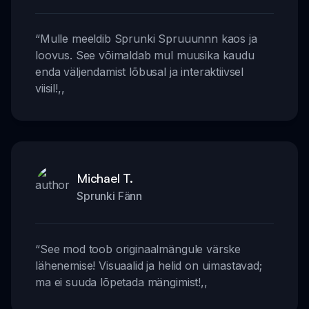
“
Mulle meeldib Sprunki Spruuunnn kaos ja
loovus. See võimaldab mul muusika kaudu
enda väljendamist lõbusal ja interaktiivsel
viisil!
,,
Michael T.
Sprunki Fänn
“
See mod toob originaalmängule värske
lähenemise! Visuaalid ja helid on uimastavad;
ma ei suuda lõpetada mängimist!
,,