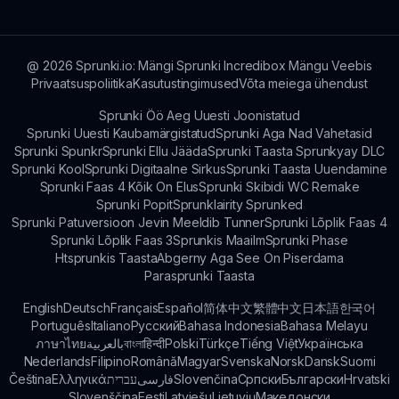
teadmisi ja kogemusi Sprunki Spruuunnn kohta.
@
2026
Sprunki.io: Mängi Sprunki Incredibox Mängu Veebis
Privaatsuspoliitika
Kasutustingimused
Võta meiega ühendust
Sprunki Öö Aeg Uuesti Joonistatud
Sprunki Uuesti Kaubamärgistatud
Sprunki Aga Nad Vahetasid
Sprunki Spunkr
Sprunki Ellu Jääda
Sprunki Taasta Sprunkyay DLC
Sprunki Kool
Sprunki Digitaalne Sirkus
Sprunki Taasta Uuendamine
Sprunki Faas 4 Kõik On Elus
Sprunki Skibidi WC Remake
Sprunki Popit
Sprunklairity Sprunked
Sprunki Patuversioon Jevin Meeldib Tunner
Sprunki Lõplik Faas 4
Sprunki Lõplik Faas 3
Sprunkis Maailm
Sprunki Phase
Htsprunkis Taasta
Abgerny Aga See On Piserdama
Parasprunki Taasta
English
Deutsch
Français
Español
简体中文
繁體中文
日本語
한국어
Português
Italiano
Русский
Bahasa Indonesia
Bahasa Melayu
ภาษาไทย
بالعربية
বাংলা
हिन्दी
Polski
Türkçe
Tiếng Việt
Українська
Nederlands
Filipino
Română
Magyar
Svenska
Norsk
Dansk
Suomi
Čeština
Ελληνικά
עברית
فارسی
Slovenčina
Српски
Български
Hrvatski
Slovenščina
Eesti
Latviešu
Lietuvių
Македонски