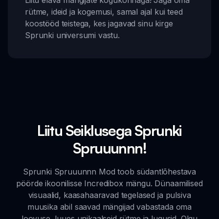
Liitu elava mängijate kogukonnaga! Jaga oma
rütme, ideid ja kogemusi, samal ajal kui teed
koostööd teistega, kes jagavad sinu kirge
Sprunki universumi vastu.
Liitu Seiklusega Sprunki
Spruuunnn!
Sprunki Spruuunnn Mod toob südantlõhestava
pöörde ikoonilisse Incredibox mängu. Dünaamilised
visuaalid, kaasahaaravad tegelased ja pulsiva
muusika abil saavad mängijad vabastada oma
loovuse, luues unikaalseid rütme ja lugusid. Olgu