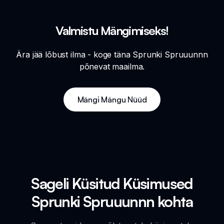
Valmistu Mängimiseks!
Ära jää lõbust ilma - koge täna Sprunki Spruuunnn
põnevat maailma.
Mängi Mängu Nüüd
Sageli Küsitud Küsimused
Sprunki Spruuunnn kohta