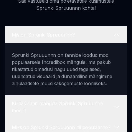
Saa vastuseid oma põletavatele küsimustele
Sprunki Spruuunnn kohta!
Mis on Sprunki Spruuunnn?
Sprunki Spruuunnn on fännide loodud mod
populaarsele Incredibox mängule, mis pakub
rikastatud omadusi nagu uued tegelased,
uuendatud visuaalid ja dünaamiline mängimine
ainulaadsete muusikakogemuste loomiseks.
Kuidas saan mängida Sprunki Spruuunnn
mod'i?
Miks on Sprunki Spruuunnn nii populaarne?
Sprunki Spruuunnn mängimiseks mine sprunki.io