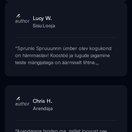
Lucy W.
Sisu Looja
“
Sprunki Spruuunnn ümber olev kogukond
on hämmastav! Koostöö ja lugude jagamine
teiste mängijatega on äärmiselt lihtne.
,,
Chris H.
Arendaja
“
Arendajana hindan ma, millist loovust see