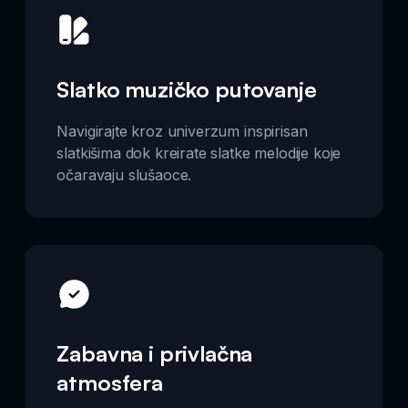
Slatko muzičko putovanje
Navigirajte kroz univerzum inspirisan
slatkišima dok kreirate slatke melodije koje
očaravaju slušaoce.
Zabavna i privlačna
atmosfera