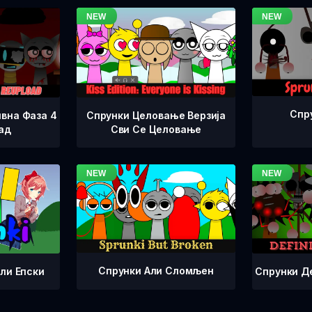
Спр
вна Фаза 4
Спрунки Целовање Верзија
ад
Сви Се Целовање
Спрунки Али Сломљен
Спрунки Д
ли Епски