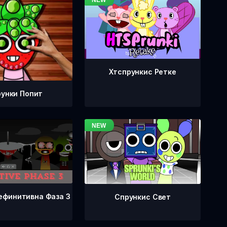
Хтспрункис Ретке
унки Попит
ефинитивна Фаза 3
Спрункис Свет