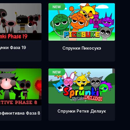
унки Фаза 19
Спрунки Пикосукэ
Спрунки Ретке Делаук
ефинитивна Фаза 8