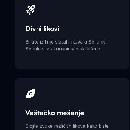
Divni likovi
Birajte iz linije slatkih likova u Sprunki
Sprinkle, svaki inspirisan slatkišima.
Veštačko mešanje
Slojite zvuke različitih likova kako biste