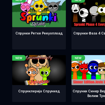
Спрунки Фаза 4 С
Спрунки Ретке Рееуоплоад
Спрунклерија Спрункед
Спрунки Синер Вер
Волим Ту