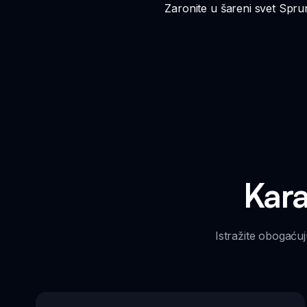
Zaronite u šareni svet Sprun
Kara
Istražite obogaćuj