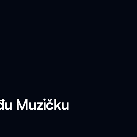
ađu Muzičku