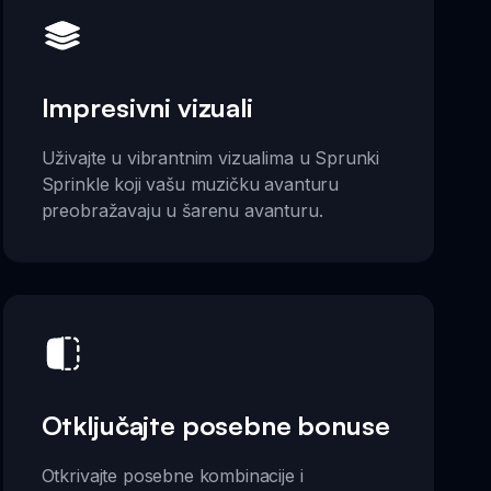
Impresivni vizuali
Uživajte u vibrantnim vizualima u Sprunki
Sprinkle koji vašu muzičku avanturu
preobražavaju u šarenu avanturu.
Otključajte posebne bonuse
Otkrivajte posebne kombinacije i