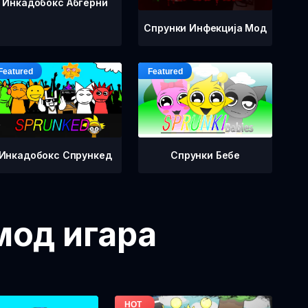
Инкадобокс Абгерни
Спрунки Инфекција Мод
Инкадобокс Спрункед
Спрунки Бебе
мод игара