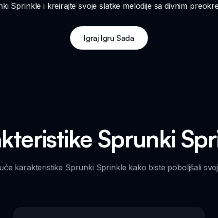
ki Sprinkle i kreirajte svoje slatke melodije sa divnim preok
Igraj Igru Sada
kteristike Sprunki Spr
uće karakteristike Sprunki Sprinkle kako biste poboljšali svo