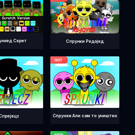
ункед Скрет
Спрунки Редоjед
Спрунки Али сам то уништио
Спрејецз