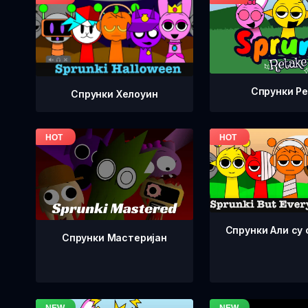
Спрунки Р
Спрунки Хелоуин
Спрунки Али су 
Спрунки Мастеријан