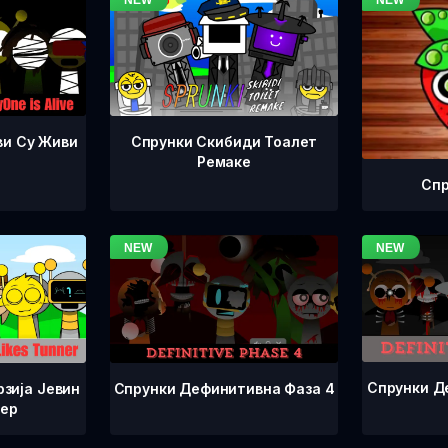
ви Су Живи
Спрунки Скибиди Тоалет
Ремаке
Спр
Спрунки Д
Спрунки Дефинитивна Фаза 4
зија Јевин
нер