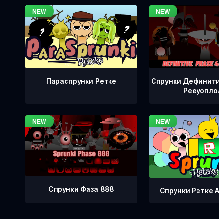
Спрунки Дефинити
Параспрунки Ретке
Рееуопло
Спрунки Фаза 888
Спрунки Ретке А