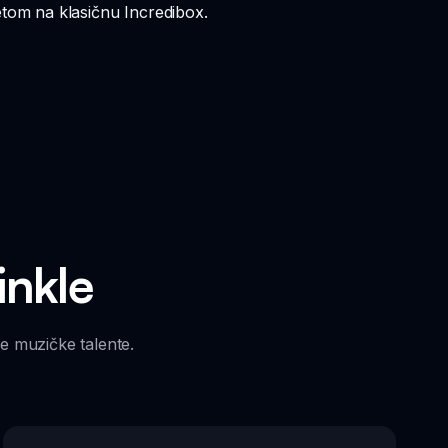
retom na klasičnu Incredibox.
inkle
je muzičke talente.