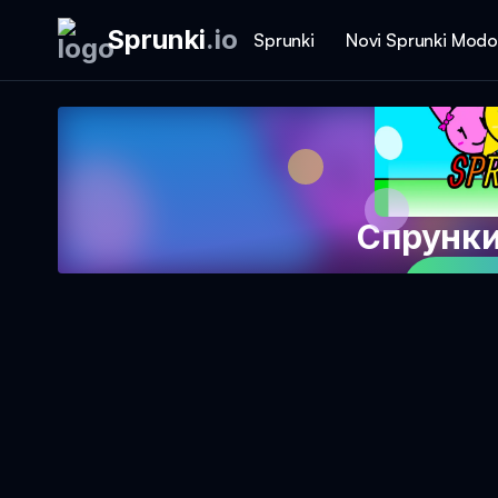
Sprunki
.
io
Sprunki
Novi Sprunki Modo
Спрунки
Igraj