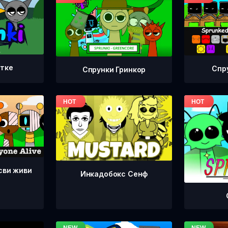
етке
Спр
Спрунки Гринкор
сви живи
Инкадобокс Сенф