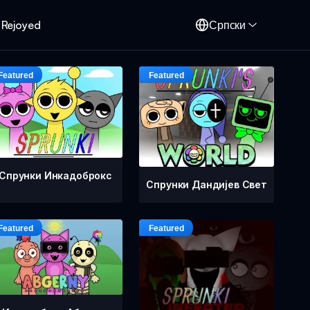
 Rejoyed
Српски
Спрунки Инкадоброкс
Спрунки Дандијев Свет