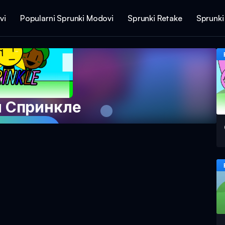
vi
Popularni Sprunki Modovi
Sprunki Retake
Sprunki
 Спринкле
 Igru Sada