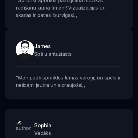
“
Sprunki Sprinkle paaugstina mūzikas
radīšanu jaunā līmenī! Vizualizācijas un
skaņas ir patiesi burvīgas!
,,
James
Spēļu entuziasts
“
Man patīk sprinkles tēmas varoņi, un spēle ir
neticami jautra un aizraujoša!
,,
Sophia
Vecāks