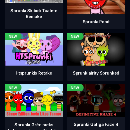
Sprunki Skibidi Tualete
Remake
Sprunki Popit
Htsprunkis Retake
Sprunklairity Sprunked
Sprunki Galīgā Fāze 4
Sprunki Grēcinieks