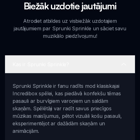
Biežāk uzdotie jautājumi
Atrodiet atbildes uz visbiežāk uzdotajiem
jautājumiem par Sprunki Sprinkle un sāciet savu
muzikālo piedzīvojumu!
Kas ir Sprunki Sprinkle?
Sprunki Sprinkle ir fanu radīts mod klasiskajai
Incredibox spēlei, kas piedāvā konfekšu tēmas
pasauli ar burvīgiem varoņiem un saldām
skaņām. Spēlētāji var radīt savus priecīgos
mūzikas maisījumus, pētot vizuāli košu pasauli,
eksperimentējot ar dažādām skaņām un
animācijām.