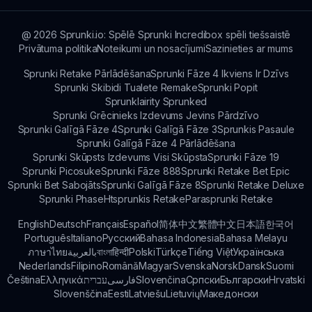
padomus un pieredzi. Pievienojieties forumiem un
sociālo mediju grupām, lai savienotos ar citiem
faniem!
@
2026
Sprunki.io: Spēlē Sprunki Incredibox spēli tiešsaistē
Privātuma politika
Noteikumi un nosacījumi
Sazinieties ar mums
Sprunki Retake Pārlādēšana
Sprunki Fāze 4 Ikviens Ir Dzīvs
Sprunki Skibidi Tualete Remake
Sprunki Popit
Sprunklairity Sprunked
Sprunki Grēcinieks Izdevums Jevins Pārdzīvo
Sprunki Galīgā Fāze 4
Sprunki Galīgā Fāze 3
Sprunkis Pasaule
Sprunki Galīgā Fāze 4 Pārlādēšana
Sprunki Skūpsts Izdevums Visi Skūpsta
Sprunki Fāze 19
Sprunki Picosuke
Sprunki Fāze 888
Sprunki Retake Bet Epic
Sprunki Bet Sabojāts
Sprunki Galīgā Fāze 8
Sprunki Retake Deluxe
Sprunki Phase
Htsprunkis Retake
Parasprunki Retake
English
Deutsch
Français
Español
简体中文
繁體中文
日本語
한국어
Português
Italiano
Русский
Bahasa Indonesia
Bahasa Melayu
ภาษาไทย
بالعربية
বাংলা
हिन्दी
Polski
Türkçe
Tiếng Việt
Українська
Nederlands
Filipino
Română
Magyar
Svenska
Norsk
Dansk
Suomi
Čeština
Ελληνικά
עברית
فارسی
Slovenčina
Српски
Български
Hrvatski
Slovenščina
Eesti
Latviešu
Lietuvių
Македонски