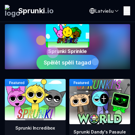
Sprunki
.
io
Latviešu
Sprunki Sprinkle
Spēlēt spēli tagad
Sprunki Incredibox
Sprunki Dandy's Pasaule