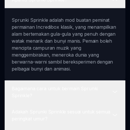
Sprunki Sprinkle adalah mod buatan peminat
permainan Incredibox klasik, yang menampilkan
alam bertemakan gula-gula yang penuh dengan
watak menarik dan bunyi manis. Pemain boleh
mencipta campuran muzik yang
menggembirakan, meneroka dunia yang
berwarna-warni sambil bereksperimen dengan
pelbagai bunyi dan animasi.
Bagaimana cara untuk bermain Sprunki
Sprinkle?
Adakah Sprunki Sprinkle sesuai untuk semua
Untuk bermain Sprunki Sprinkle, pilih watak
peringkat umur?
bertemakan sprinkle kegemaran anda dan mula
mencipta muzik dengan menyeret dan