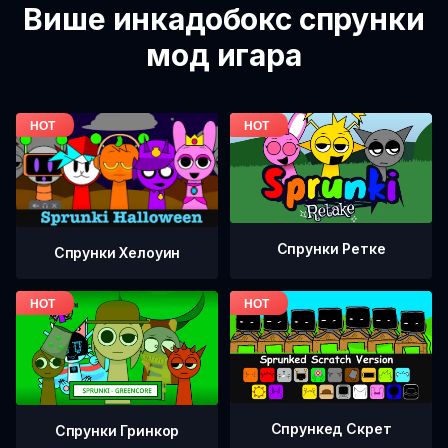
Више инкадобокс спрунки
мод игара
Спрунки Ретке
Спрунки Хелоуин
Спрункед Скрет
Спрунки Гринкор