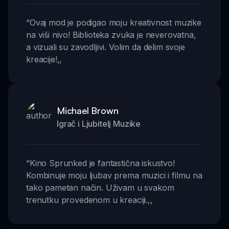
“
Ovaj mod je podigao moju kreativnost muzike
na viši nivo! Biblioteka zvuka je neverovatna,
a vizuali su zavodljivi. Volim da delim svoje
kreacije!
,,
Michael Brown
Igrač i Ljubitelj Muzike
“
Kino Sprunked je fantastična iskustvo!
Kombinuje moju ljubav prema muzici i filmu na
tako pametan način. Uživam u svakom
trenutku provedenom u kreaciji.
,,