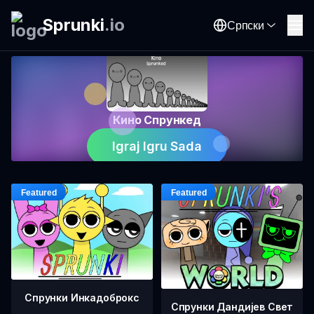
Sprunki
.
io
Српски
Кино Спрункед
Igraj Igru Sada
Спрунки Инкадоброкс
Спрунки Дандијев Свет