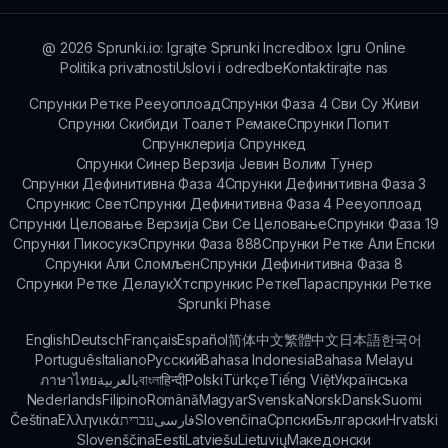
@
2026
Sprunki.io: Igrajte Sprunki Incredibox Igru Online
Politika privatnosti
Uslovi i odredbe
Kontaktirajte nas
Спрунки Ретке Рееуоплоад
Спрунки Фаза 4 Сви Су Живи
Спрунки Скибиди Тоалет Ремаке
Спрунки Попит
Спрунклерија Спрункед
Спрунки Синер Верзија Јевин Волим Тунер
Спрунки Дефинитивна Фаза 4
Спрунки Дефинитивна Фаза 3
Спрункис Свет
Спрунки Дефинитивна Фаза 4 Рееуоплоад
Спрунки Целовање Верзија Сви Се Целовање
Спрунки Фаза 19
Спрунки Пикосукэ
Спрунки Фаза 888
Спрунки Ретке Али Епски
Спрунки Али Сломљен
Спрунки Дефинитивна Фаза 8
Спрунки Ретке Делаук
Хтспрункис Ретке
Параспрунки Ретке
Sprunki Phase
English
Deutsch
Français
Español
简体中文
繁體中文
日本語
한국어
Português
Italiano
Русский
Bahasa Indonesia
Bahasa Melayu
ภาษาไทย
بالعربية
বাংলা
हिन्दी
Polski
Türkçe
Tiếng Việt
Українська
Nederlands
Filipino
Română
Magyar
Svenska
Norsk
Dansk
Suomi
Čeština
Ελληνικά
עברית
فارسی
Slovenčina
Српски
Български
Hrvatski
Slovenščina
Eesti
Latviešu
Lietuvių
Македонски