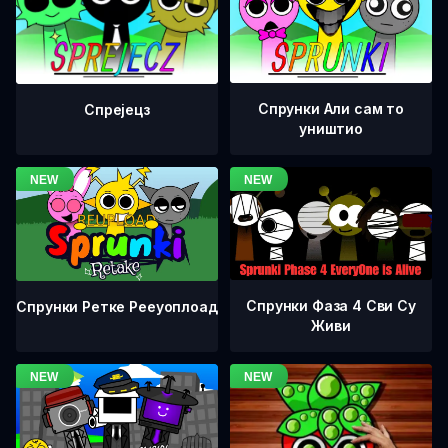
Спрунки Али сам то
Спрејецз
уништио
Спрунки Фаза 4 Сви Су
Спрунки Ретке Рееуоплоад
Живи