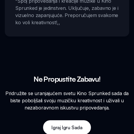
“
Spoj pripovedanja i kreacije muzike u Kino
Sprunked je jedinstven. Uključuje, zabavno je i
vizuelno zapanjujuće. Preporučujem svakome
ko voli kreativnost!
,,
Ne Propustite Zabavu!
Pridružite se uranjajućem svetu Kino Sprunked sada da
biste poboljšali svoju muzičku kreativnost i uživali u
nezaboravnom iskustvu pripovedanja.
Igraj Igru Sada