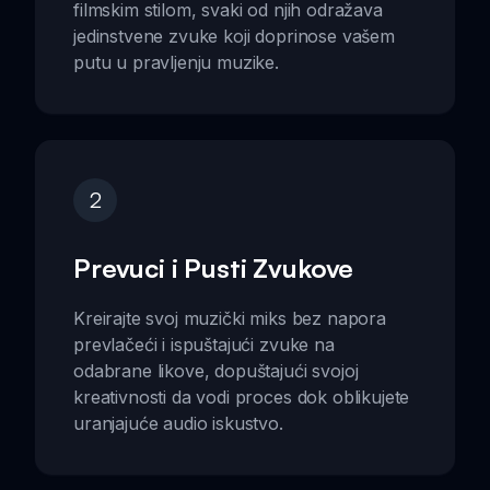
filmskim stilom, svaki od njih odražava
jedinstvene zvuke koji doprinose vašem
putu u pravljenju muzike.
2
Prevuci i Pusti Zvukove
Kreirajte svoj muzički miks bez napora
prevlačeći i ispuštajući zvuke na
odabrane likove, dopuštajući svojoj
kreativnosti da vodi proces dok oblikujete
uranjajuće audio iskustvo.