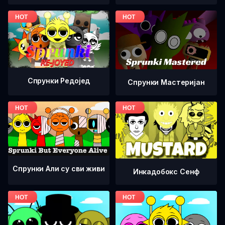
Спрунки Редоjед
Спрунки Мастеријан
Спрунки Али су сви живи
Инкадобокс Сенф