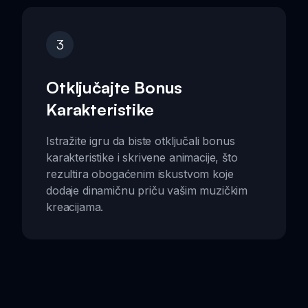
3
Otključajte Bonus
Karakteristike
Istražite igru da biste otključali bonus
karakteristike i skrivene animacije, što
rezultira obogaćenim iskustvom koje
dodaje dinamičnu priču vašim muzičkim
kreacijama.