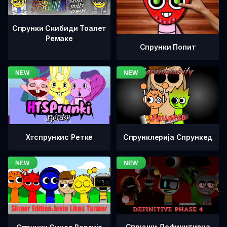
Спрунки Скибиди Тоалет
Ремаке
Спрунки Попит
Хтспрункис Ретке
Спрунклерија Спрункед
Спрунки Дефинитивна