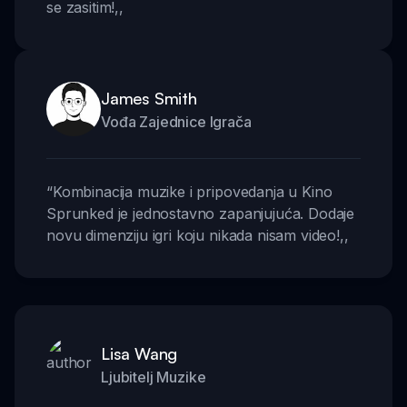
se zasitim!
,,
James Smith
Vođa Zajednice Igrača
“
Kombinacija muzike i pripovedanja u Kino
Sprunked je jednostavno zapanjujuća. Dodaje
novu dimenziju igri koju nikada nisam video!
,,
Lisa Wang
Ljubitelj Muzike