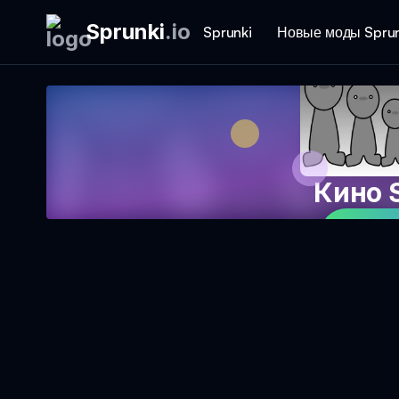
Sprunki
.
io
Sprunki
Новые моды Sprun
Кино 
Игра