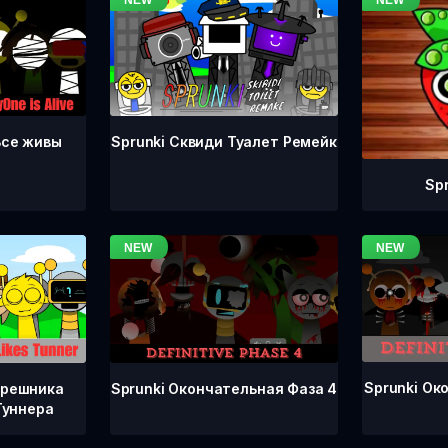
Все живы
Sprunki Сквиди Туалет Ремейк
Sp
Sprunki Ок
Sprunki Окончательная Фаза 4
грешника
Туннера