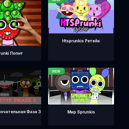
Htsprunkis Ретейк
runki Попит
ончательная Фаза 3
Мир Sprunkis