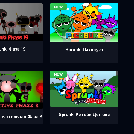
unki Фаза 19
Sprunki Пикосукэ
Sprunki Ретейк Делюкс
ончательная Фаза 8