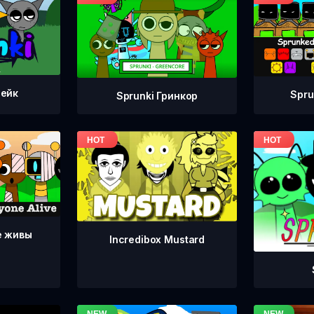
тейк
Spru
Sprunki Гринкор
е живы
Incredibox Mustard