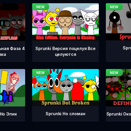
Spr
ьная Фаза 4
Sprunki Версия поцелуя Все
зка
целуются
Sprunki Но сломан
Sprunki Ок
 Но Эпик