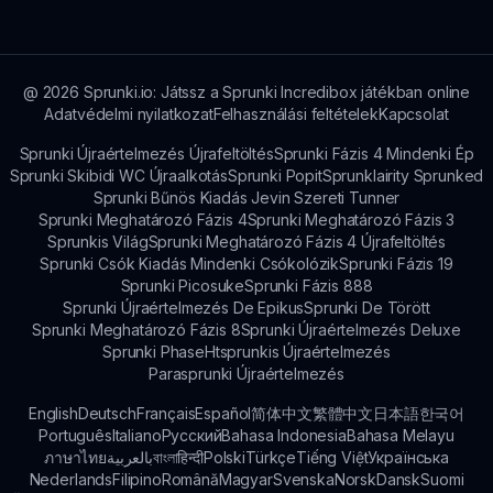
gazdagítják a mesélést és az általános
játékélményt, ösztönözve a felfedezést és a
kreativitást.
@
2026
Sprunki.io: Játssz a Sprunki Incredibox játékban online
Adatvédelmi nyilatkozat
Felhasználási feltételek
Kapcsolat
Sprunki Újraértelmezés Újrafeltöltés
Sprunki Fázis 4 Mindenki Ép
Sprunki Skibidi WC Újraalkotás
Sprunki Popit
Sprunklairity Sprunked
Sprunki Bűnös Kiadás Jevin Szereti Tunner
Sprunki Meghatározó Fázis 4
Sprunki Meghatározó Fázis 3
Sprunkis Világ
Sprunki Meghatározó Fázis 4 Újrafeltöltés
Sprunki Csók Kiadás Mindenki Csókolózik
Sprunki Fázis 19
Sprunki Picosuke
Sprunki Fázis 888
Sprunki Újraértelmezés De Epikus
Sprunki De Törött
Sprunki Meghatározó Fázis 8
Sprunki Újraértelmezés Deluxe
Sprunki Phase
Htsprunkis Újraértelmezés
Parasprunki Újraértelmezés
English
Deutsch
Français
Español
简体中文
繁體中文
日本語
한국어
Português
Italiano
Русский
Bahasa Indonesia
Bahasa Melayu
ภาษาไทย
بالعربية
বাংলা
हिन्दी
Polski
Türkçe
Tiếng Việt
Українська
Nederlands
Filipino
Română
Magyar
Svenska
Norsk
Dansk
Suomi