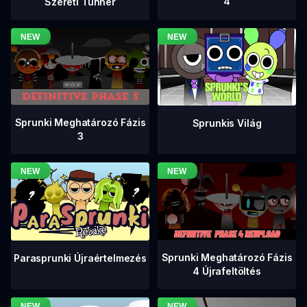
4
Szereti Tunner
Sprunki Meghatározó Fázis
Sprunkis Világ
3
Sprunki Meghatározó Fázis
Parasprunki Újraértelmezés
4 Újrafeltöltés