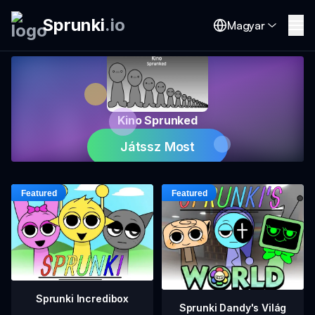
Sprunki
.
io
Magyar
Kino Sprunked
Játssz Most
Sprunki Incredibox
Sprunki Dandy's Világ