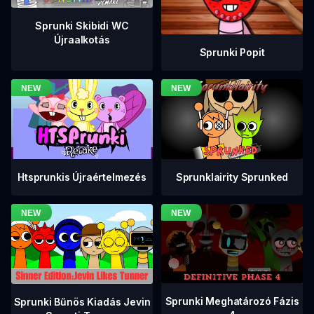
Sprunki Skibidi WC
Újraalkotás
Sprunki Popit
Htsprunkis Újraértelmezés
Sprunklairity Sprunked
Sprunki Meghatározó Fázis
Sprunki Bűnös Kiadás Jevin