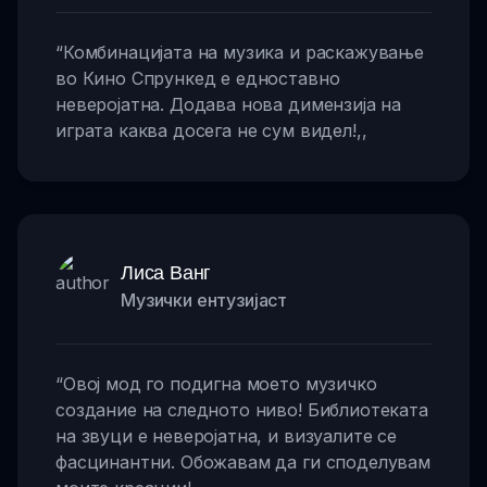
“
Комбинацијата на музика и раскажување
во Кино Спрункед е едноставно
неверојатна. Додава нова димензија на
играта каква досега не сум видел!
,,
Лиса Ванг
Музички ентузијаст
“
Овој мод го подигна моето музичко
создание на следното ниво! Библиотеката
на звуци е неверојатна, и визуалите се
фасцинантни. Обожавам да ги споделувам