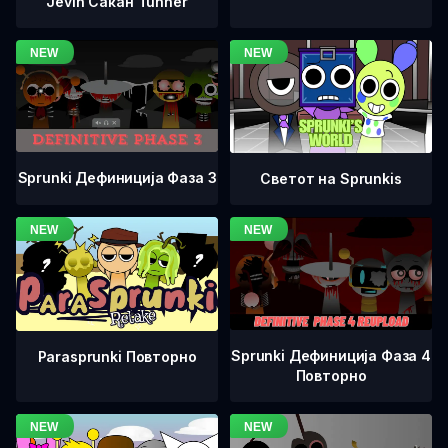
Jevin Сакан Tunner
Sprunki Дефиниција Фаза 3
Светот на Sprunkis
Sprunki Дефиниција Фаза 4
Parasprunki Повторно
Повторно