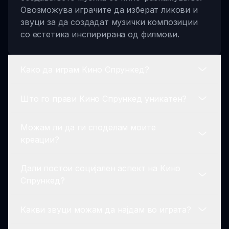
Овозможува играчите да изберат ликови и
звуци за да создадат музички композиции
со естетика инспирирана од филмови.
Како да играм Кино Спрункед?
Што го прави Кино Спрункед уникатен?
За да играте Кино Спрункед, започнете со
избор на вашите омилени кино-луѓе, потоа
Можам ли да ги споделам моите
влечете и спуштајте звуци за да создадете
Кино Спрункед се истакнува по својата
креации?
мешавина. Експериментирајте со различни
уметничка комбинација на музика и
комбинации за да откриете скриени
раскажување. Воведува кино визуелни
анимации и функции.
Дали постои социјален аспект на Кино
ефекти, темски звук библиотеките и дизајни
Да! Откако ќе создадете музичко ремек-дело
Спрункед?
на ликови инспирирани од класични и
во Кино Спрункед, можете да ги зачувате и
современи филмови.
споделите вашите креации со заедницата на
Какви звуци можам да најдам во играта?
Спрунки, што им овозможува на другите да
Апсолутно! Кино Спрункед поттикнува
уживаат и да се инспирираат од вашиот
ангажирање со заедницата, што им