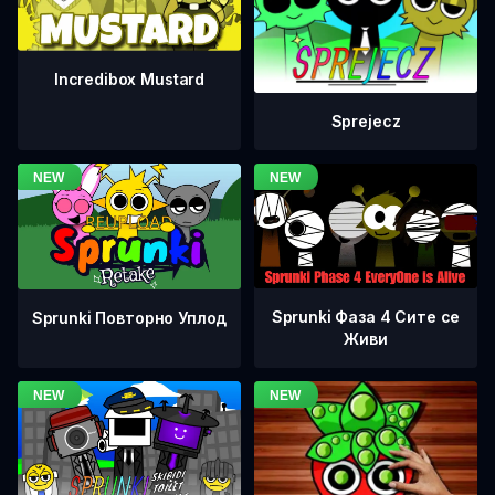
Incredibox Mustard
Sprejecz
Sprunki Фаза 4 Сите се
Sprunki Повторно Уплод
Живи