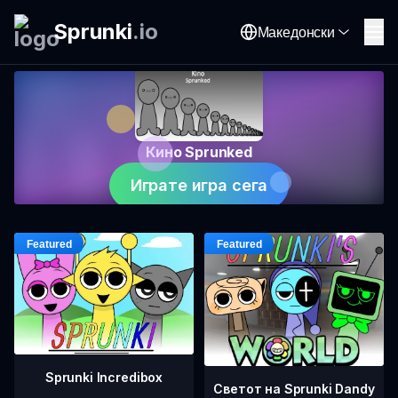
Sprunki
.
io
Македонски
Кино Sprunked
Играте игра сега
Sprunki Incredibox
Светот на Sprunki Dandy