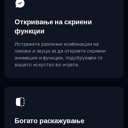
Откривање на скриени
функции
Истражете различни комбинации на
ликови и звуци за да откриете скриени
анимации и функции, подобрувајќи го
вашето искуство во играта.
Богато раскажување