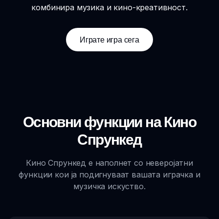
комбинира музика и кино-креативност.
Играте игра сега
Основни функции на Кино
Спрункед
Кино Спрункед е наполнет со неверојатни
функции кои ја подигнуваат вашата играчка и
музичка искуство.