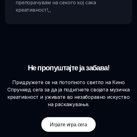
препорачувам на секого кој сака
креативност!
,,
Не пропуштајте ја забава!
Придружете се на потопното светло на Кино
Спрункед сега за да ја подигнете својата музичка
креативност и уживате во незаборавно искуство
на раскажување.
Играте игра сега