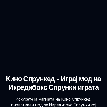
Кино Спрункед - Играј мод на
Икредибокс Спрунки играта
Искусете ја магијата на Кино Спрункед,
иновативен мод за Икредибокс Спрунки кој