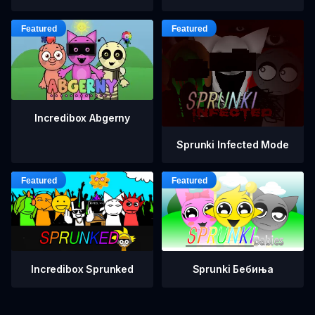
Incredibox Abgerny
Sprunki Infected Mode
Incredibox Sprunked
Sprunki Бебиња