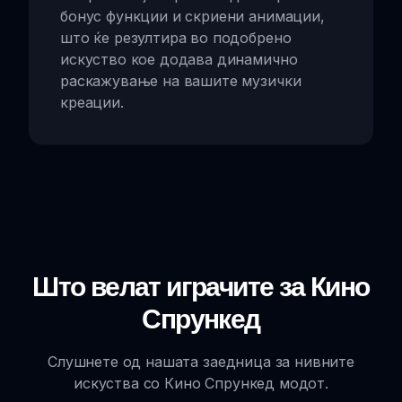
бонус функции и скриени анимации,
што ќе резултира во подобрено
искуство кое додава динамично
раскажување на вашите музички
креации.
Што велат играчите за Кино
Спрункед
Слушнете од нашата заедница за нивните
искуства со Кино Спрункед модот.