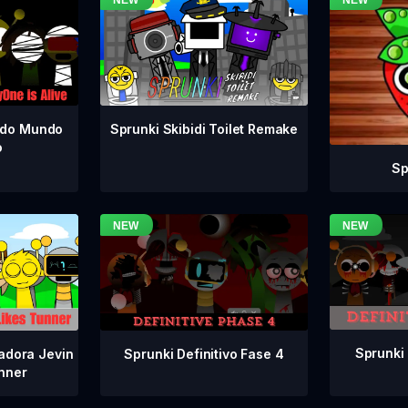
odo Mundo
Sprunki Skibidi Toilet Remake
o
Sp
Sprunki 
Sprunki Definitivo Fase 4
adora Jevin
nner