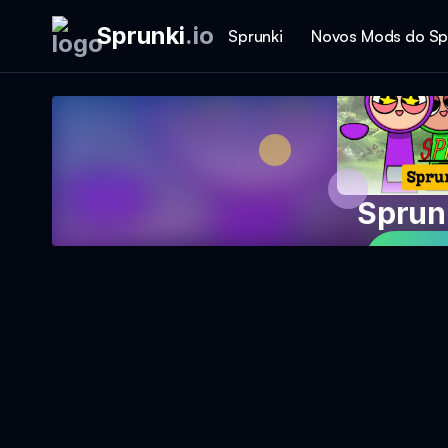
Sprunki
.
io
Sprunki
Novos Mods do Sp
Sprun
Jog