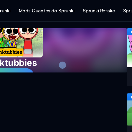
runki
Mods Quentes do Sprunki
Sprunki Retake
Spr
ktubbies
ar Agora