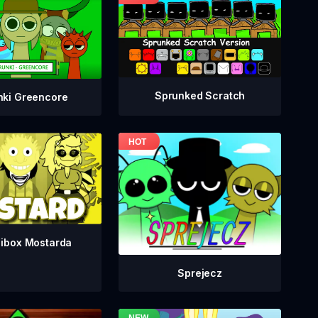
Sprunked Scratch
nki Greencore
dibox Mostarda
Sprejecz