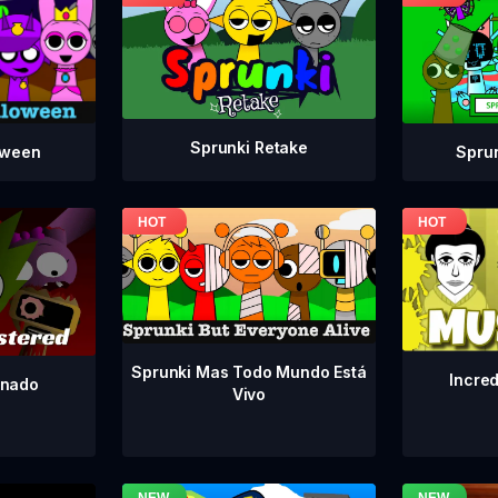
Sprunki Retake
Spru
oween
Sprunki Mas Todo Mundo Está
Incre
inado
Vivo